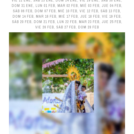
VIE 22 ENE
,
SÁB 23 ENE
,
DOM 24 ENE
,
VIE 29 ENE
,
SÁB 30 ENE
,
DOM 31 ENE
,
LUN 01 FEB
,
MAR 02 FEB
,
MIÉ 03 FEB
,
JUE 04 FEB
,
SÁB 06 FEB
,
DOM 07 FEB
,
MIÉ 10 FEB
,
VIE 12 FEB
,
SÁB 13 FEB
,
DOM 14 FEB
,
MAR 16 FEB
,
MIÉ 17 FEB
,
JUE 18 FEB
,
VIE 19 FEB
,
SÁB 20 FEB
,
DOM 21 FEB
,
LUN 22 FEB
,
MAR 23 FEB
,
JUE 25 FEB
,
VIE 26 FEB
,
SÁB 27 FEB
,
DOM 28 FEB