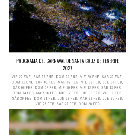
PROGRAMA DEL CARNAVAL DE SANTA CRUZ DE TENERIFE
2027
VIE 22 ENE
,
SÁB 23 ENE
,
DOM 24 ENE
,
VIE 29 ENE
,
SÁB 30 ENE
,
DOM 31 ENE
,
LUN 01 FEB
,
MAR 02 FEB
,
MIÉ 03 FEB
,
JUE 04 FEB
,
SÁB 06 FEB
,
DOM 07 FEB
,
MIÉ 10 FEB
,
VIE 12 FEB
,
SÁB 13 FEB
,
DOM 14 FEB
,
MAR 16 FEB
,
MIÉ 17 FEB
,
JUE 18 FEB
,
VIE 19 FEB
,
SÁB 20 FEB
,
DOM 21 FEB
,
LUN 22 FEB
,
MAR 23 FEB
,
JUE 25 FEB
,
VIE 26 FEB
,
SÁB 27 FEB
,
DOM 28 FEB