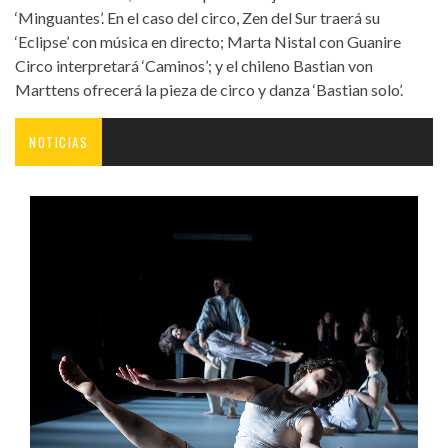
‘Minguantes’. En el caso del circo, Zen del Sur traerá su
‘Eclipse’ con música en directo; Marta Nistal con Guanire
Circo interpretará ‘Caminos’; y el chileno Bastian von
Marttens ofrecerá la pieza de circo y danza ‘Bastian solo’.
NOTICIAS