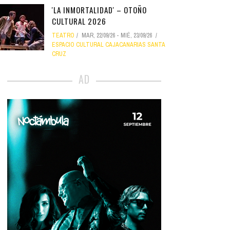
'LA INMORTALIDAD' – OTOÑO
CULTURAL 2026
TEATRO
MAR, 22/09/26
-
MIÉ, 23/09/26
ESPACIO CULTURAL CAJACANARIAS SANTA
CRUZ
AD