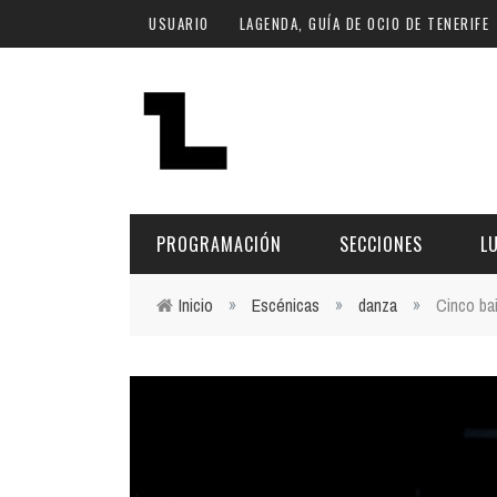
Pasar al contenido principal
USUARIO
LAGENDA, GUÍA DE OCIO DE TENERIFE
PROGRAMACIÓN
SECCIONES
L
Inicio
»
Escénicas
»
danza
»
Cinco bai
Usted está aquí
MÚSICA
ART
FECHA
LU
ESCÉNICAS
SAL
Hoy
CULTURA
ESP
Plan Finde
GASTRONOMÍA
NO