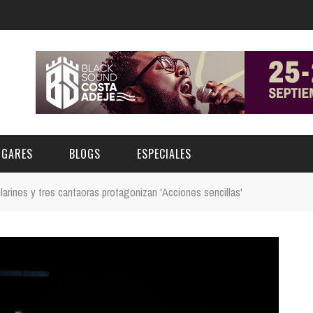
UGARES
BLOGS
ESPECIALES
larines y tres cantaoras protagonizan 'Acciones sencillas'
E | MUSEOS
FESTIVAL BOREAL 2026
GAR
CATEGORIA
AS Y AUDITORIOS
FESTIVAL TAGANANA 2026
Norte
Cultura
ACIOS CULTURALES
TENERIFE PHE FESTIVAL 2026
Sur
Deporte y Naturaleza
CHE
XXVII VERANO DE CUENTO