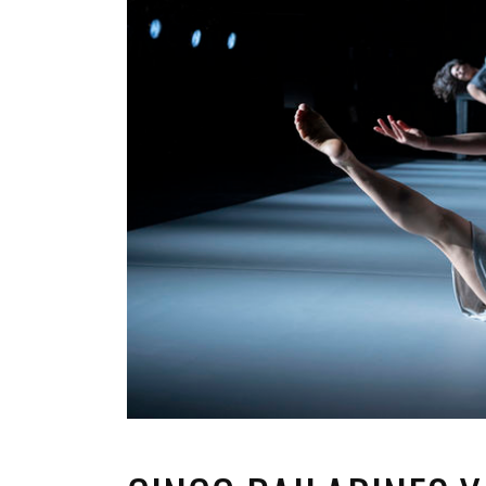
INFANTIL
LOC
CO
GA
FO