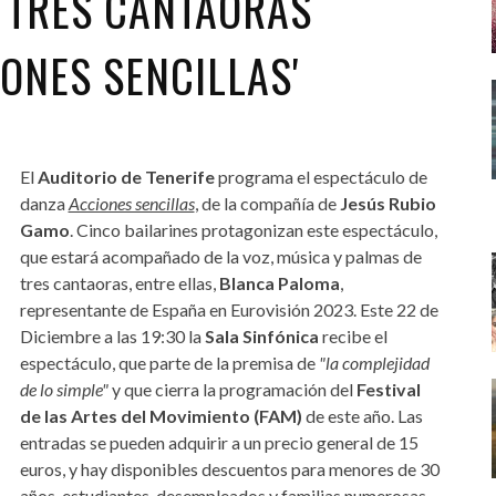
Y TRES CANTAORAS
ONES SENCILLAS'
El
Auditorio de Tenerife
programa el espectáculo de
danza
Acciones sencillas
, de la compañía de
Jesús Rubio
Gamo
. Cinco bailarines protagonizan este espectáculo,
que estará acompañado de la voz, música y palmas de
tres cantaoras, entre ellas,
Blanca Paloma
,
representante de España en Eurovisión 2023. Este 22 de
Diciembre a las 19:30 la
Sala Sinfónica
recibe el
espectáculo, que parte de la premisa de
"la complejidad
de lo simple"
y que cierra la programación del
Festival
de las Artes del Movimiento (FAM)
de este año. Las
entradas se pueden adquirir a un precio general de 15
euros, y hay disponibles descuentos para menores de 30
años, estudiantes, desempleados y familias numerosas.