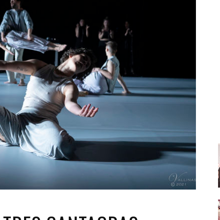
Santa Cruz | La Laguna
Gastro
ALES CON ACTUACIONES
Islas
Infantil
MERCIO
Música
STRO
Escénicas
RMATIVO