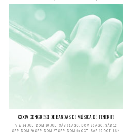
XXXIV CONGRESO DE BANDAS DE MÚSICA DE TENERIFE
VIE 24 JUL
,
DOM 26 JUL
,
SÁB 01 AGO
,
DOM 30 AGO
,
SÁB 12
SEP
,
DOM 20 SEP
,
DOM 27 SEP
,
DOM 04 OCT
,
SÁB 10 OCT
,
LUN