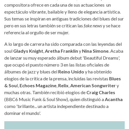
compositora ofrece en cada una de sus actuaciones un
espectáculo vibrante, bailable y lleno de elegancia artística.
Sus temas se inspiran en antiguas tradiciones del blues del sur
pero en sus letras también se critican las
fake news
y se hace
referencia al orgullo de ser mujer.
A lo largo de carrera ha sido comparada con las leyendas del
soul
Gladys Knight
,
Aretha Franklin
y
Nina Simone
. Acaba
de lanzar su muy esperado álbum debut 'Beautiful Dreams',
que ocupó el puesto número 3 en las listas oficiales de
álbumes de jazz y blues del
Reino Unido
y ha obtenido
elogios de la crítica de la prensa, incluidas las revistas
Blues
& Sou
l,
Echoes Magazine
,
Relix
,
American Songwriter
y
muchas otras. También recibió elogios de
Craig Charles
(BBC6 Music Funk & Soul Show), quien distinguió a
Acantha
como 'brillante... un artista independiente destinado a
dominar el mundo'.