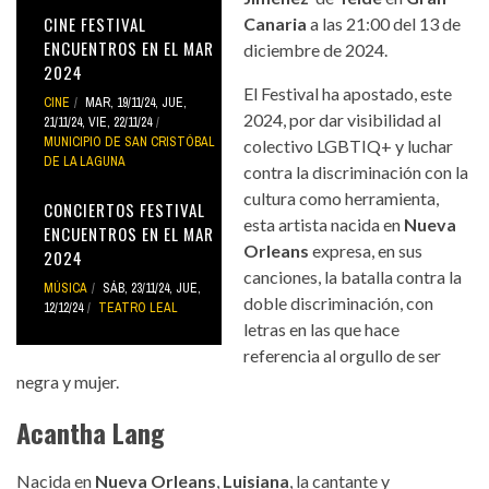
CINE FESTIVAL
Canaria
a las 21:00 del 13 de
ENCUENTROS EN EL MAR
diciembre de 2024.
2024
El Festival ha apostado, este
CINE
MAR, 19/11/24
,
JUE,
2024, por dar visibilidad al
21/11/24
,
VIE, 22/11/24
MUNICIPIO DE SAN CRISTÓBAL
colectivo LGBTIQ+ y luchar
DE LA LAGUNA
contra la discriminación con la
cultura como herramienta,
CONCIERTOS FESTIVAL
esta artista nacida en
Nueva
ENCUENTROS EN EL MAR
Orleans
expresa, en sus
2024
canciones, la batalla contra la
MÚSICA
SÁB, 23/11/24
,
JUE,
doble discriminación, con
12/12/24
TEATRO LEAL
letras en las que hace
referencia al orgullo de ser
negra y mujer.
Acantha Lang
Nacida en
Nueva Orleans
,
Luisiana
, la cantante y