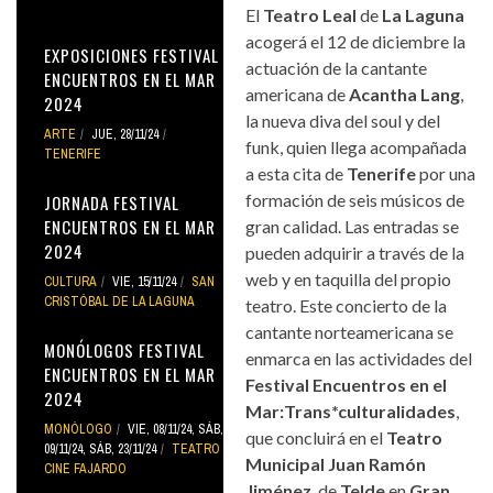
El
Teatro Leal
de
La Laguna
acogerá el 12 de diciembre la
EXPOSICIONES FESTIVAL
actuación de la cantante
ENCUENTROS EN EL MAR
americana de
Acantha Lang
,
2024
la nueva diva del soul y del
ARTE
JUE, 28/11/24
funk, quien llega acompañada
TENERIFE
a esta cita de
Tenerife
por una
formación de seis músicos de
JORNADA FESTIVAL
ENCUENTROS EN EL MAR
gran calidad. Las entradas se
2024
pueden adquirir a través de la
web y en taquilla del propio
CULTURA
VIE, 15/11/24
SAN
CRISTÓBAL DE LA LAGUNA
teatro. Este concierto de la
cantante norteamericana se
MONÓLOGOS FESTIVAL
enmarca en las actividades del
ENCUENTROS EN EL MAR
Festival Encuentros en el
2024
Mar:Trans*culturalidades
,
MONÓLOGO
VIE, 08/11/24
,
SÁB,
que concluirá en el
Teatro
09/11/24
,
SÁB, 23/11/24
TEATRO
Municipal Juan Ramón
CINE FAJARDO
Jiménez
de
Telde
en
Gran