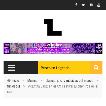
Pasar al contenido principal
Inicio
»
Música
»
clásica, jazz y músicas del mundo
»
funk/soul
»
Acantha Lang en el XX Festival Encuentros en el
Usted está aquí
Mar