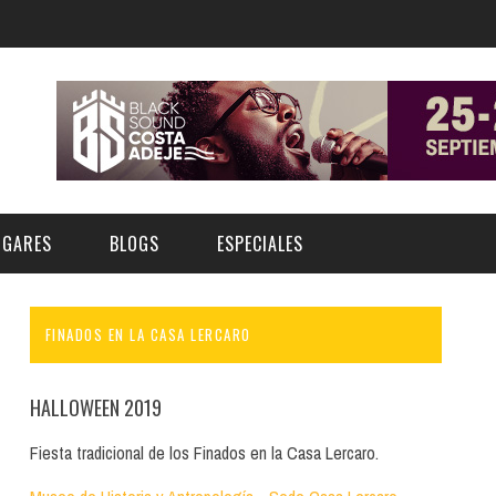
UGARES
BLOGS
ESPECIALES
FINADOS EN LA CASA LERCARO
E | MUSEOS
FESTIVAL BOREAL 2026
GAR
CATEGORIA
AS Y AUDITORIOS
FESTIVAL TAGANANA 2026
HALLOWEEN 2019
Norte
Cultura
ACIOS CULTURALES
TENERIFE PHE FESTIVAL 2026
Fiesta tradicional de los Finados en la Casa Lercaro.
Sur
Deporte y Naturaleza
CHE
XXVII VERANO DE CUENTO