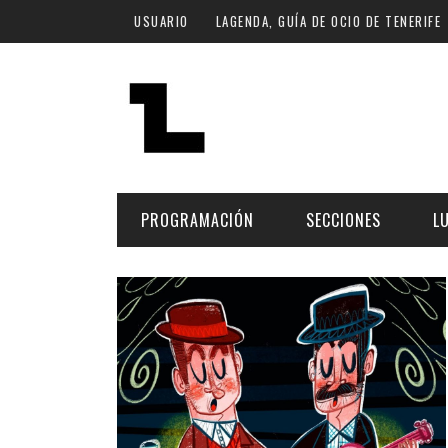
Pasar al contenido principal
USUARIO
LAGENDA, GUÍA DE OCIO DE TENERIFE
PROGRAMACIÓN
SECCIONES
L
MÚSICA
ART
FECHA
LU
ESCÉNICAS
SAL
Hoy
CULTURA
ESP
Plan Finde
GASTRONOMÍA
NO