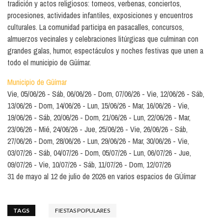
tradición y actos religiosos: torneos, verbenas, conciertos,
procesiones, actividades infantiles, exposiciones y encuentros
culturales. La comunidad participa en pasacalles, concursos,
almuerzos vecinales y celebraciones litúrgicas que culminan con
grandes galas, humor, espectáculos y noches festivas que unen a
todo el municipio de Güímar.
Municipio de Güímar
Vie, 05/06/26
Sáb, 06/06/26
Dom, 07/06/26
Vie, 12/06/26
Sáb,
13/06/26
Dom, 14/06/26
Lun, 15/06/26
Mar, 16/06/26
Vie,
19/06/26
Sáb, 20/06/26
Dom, 21/06/26
Lun, 22/06/26
Mar,
23/06/26
Mié, 24/06/26
Jue, 25/06/26
Vie, 26/06/26
Sáb,
27/06/26
Dom, 28/06/26
Lun, 29/06/26
Mar, 30/06/26
Vie,
03/07/26
Sáb, 04/07/26
Dom, 05/07/26
Lun, 06/07/26
Jue,
09/07/26
Vie, 10/07/26
Sáb, 11/07/26
Dom, 12/07/26
31 de mayo al 12 de julio de 2026 en varios espacios de GÚímar
TAGS
FIESTAS POPULARES