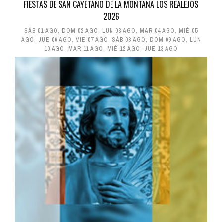
FIESTAS DE SAN CAYETANO DE LA MONTAÑA LOS REALEJOS
2026
SÁB 01 AGO
,
DOM 02 AGO
,
LUN 03 AGO
,
MAR 04 AGO
,
MIÉ 05
AGO
,
JUE 06 AGO
,
VIE 07 AGO
,
SÁB 08 AGO
,
DOM 09 AGO
,
LUN
10 AGO
,
MAR 11 AGO
,
MIÉ 12 AGO
,
JUE 13 AGO