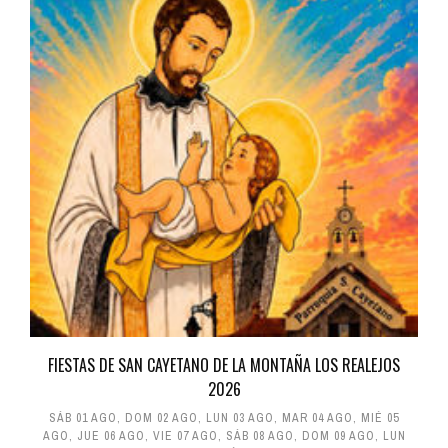
FIESTAS DE SAN CAYETANO DE LA MONTAÑA LOS REALEJOS
2026
SÁB 01 AGO
,
DOM 02 AGO
,
LUN 03 AGO
,
MAR 04 AGO
,
MIÉ 05
AGO
,
JUE 06 AGO
,
VIE 07 AGO
,
SÁB 08 AGO
,
DOM 09 AGO
,
LUN