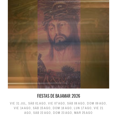
FIESTAS DE BAJAMAR 2026
VIE 31 JUL
,
SÁB 01 AGO
,
VIE 07 AGO
,
SÁB 08 AGO
,
DOM 09 AGO
,
VIE 14 AGO
,
SÁB 15 AGO
,
DOM 16 AGO
,
LUN 17 AGO
,
VIE 21
AGO
,
SÁB 22 AGO
,
DOM 23 AGO
,
MAR 25 AGO