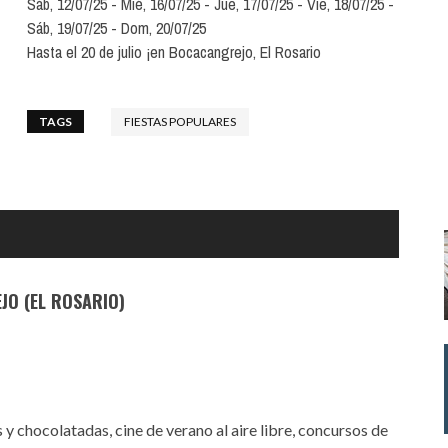
Sáb, 12/07/25
Mié, 16/07/25
Jue, 17/07/25
Vie, 18/07/25
Santa Cruz | La Laguna
Gastro
ALES CON ACTUACIONES
Sáb, 19/07/25
Dom, 20/07/25
Islas
Infantil
Hasta el 20 de julio ¡en Bocacangrejo, El Rosario
MERCIO
Música
STRO
TAGS
FIESTAS POPULARES
Escénicas
RMATIVO
JO (EL ROSARIO)
 y chocolatadas, cine de verano al aire libre, concursos de