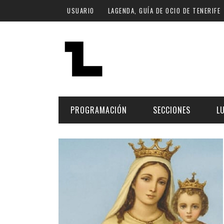
Pasar al contenido principal
USUARIO
LAGENDA, GUÍA DE OCIO DE TENERIFE
PROGRAMACIÓN
SECCIONES
L
MÚSICA
ART
FECHA
LU
ESCÉNICAS
SAL
Hoy
CULTURA
ESP
Plan Finde
GASTRONOMÍA
NO