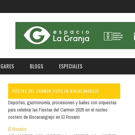
UGARES
BLOGS
ESPECIALES
FIESTAS DEL CARMEN 2025 EN BOCACANGREJO
E | MUSEOS
FESTIVAL BOREAL 2026
GAR
CATEGORIA
Deportes, gastronomía, procesiones y bailes con orquestas
AS Y AUDITORIOS
FESTIVAL TAGANANA 2026
para celebrar las Fiestas del Carmen 2025 en el núcleo
Norte
Cultura
costero de Bocacangrejo en El Rosario
ACIOS CULTURALES
TENERIFE PHE FESTIVAL 2026
Sur
Deporte y Naturaleza
El Rosario
CHE
XXVII VERANO DE CUENTO