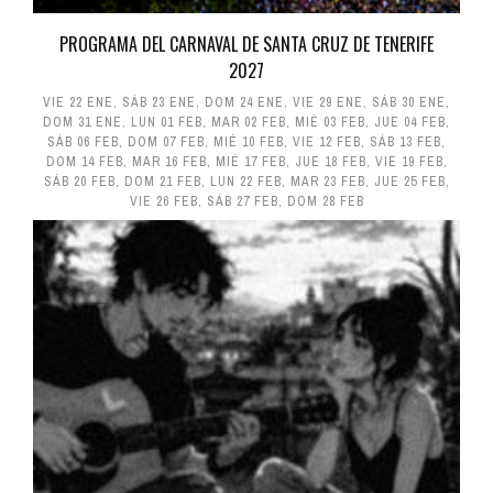
PROGRAMA DEL CARNAVAL DE SANTA CRUZ DE TENERIFE
2027
VIE 22 ENE
,
SÁB 23 ENE
,
DOM 24 ENE
,
VIE 29 ENE
,
SÁB 30 ENE
,
DOM 31 ENE
,
LUN 01 FEB
,
MAR 02 FEB
,
MIÉ 03 FEB
,
JUE 04 FEB
,
SÁB 06 FEB
,
DOM 07 FEB
,
MIÉ 10 FEB
,
VIE 12 FEB
,
SÁB 13 FEB
,
DOM 14 FEB
,
MAR 16 FEB
,
MIÉ 17 FEB
,
JUE 18 FEB
,
VIE 19 FEB
,
SÁB 20 FEB
,
DOM 21 FEB
,
LUN 22 FEB
,
MAR 23 FEB
,
JUE 25 FEB
,
VIE 26 FEB
,
SÁB 27 FEB
,
DOM 28 FEB