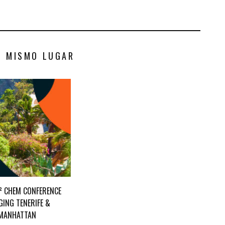
S MISMO LUGAR
D² CHEM CONFERENCE
GING TENERIFE &
MANHATTAN