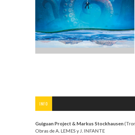
INFANTIL
LOC
CO
GA
FO
INFO
Guiguan Project & Markus Stockhausen
(Tro
Obras de A. LEMES y J. INFANTE