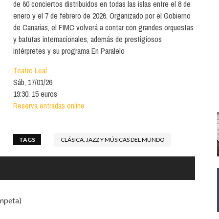
de 60 conciertos distribuidos en todas las islas entre el 8 de
Santa Cruz | La Laguna
Gastro
ALES CON ACTUACIONES
enero y el 7 de febrero de 2026. Organizado por el Gobierno
Islas
Infantil
de Canarias, el FIMC volverá a contar con grandes orquestas
MERCIO
y batutas internacionales, además de prestigiosos
Música
intérpretes y su programa En Paralelo
STRO
Escénicas
Teatro Leal
RMATIVO
Sáb, 17/01/26
19:30. 15 euros
Reserva entradas online
TAGS
CLÁSICA, JAZZ Y MÚSICAS DEL MUNDO
mpeta)