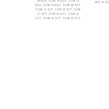
09 AGO
,
DOM 16 AGO
,
DOM 23
MIÉ 02 S
AGO
,
DOM 30 AGO
,
DOM 06 SEP
,
DOM 13 SEP
,
DOM 20 SEP
,
DOM
27 SEP
,
DOM 04 OCT
,
DOM 11
OCT
,
DOM 18 OCT
,
DOM 25 OCT