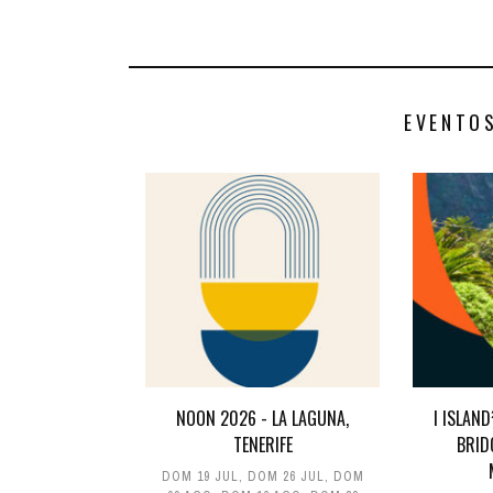
EVENTO
NOON 2026 - LA LAGUNA,
I ISLAN
TENERIFE
BRID
DOM 19 JUL
,
DOM 26 JUL
,
DOM