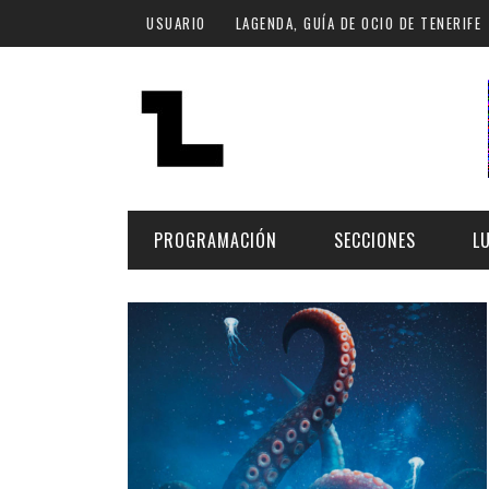
Pasar al contenido principal
USUARIO
LAGENDA, GUÍA DE OCIO DE TENERIFE
PROGRAMACIÓN
SECCIONES
L
MÚSICA
ART
FECHA
LU
ESCÉNICAS
SAL
Hoy
CULTURA
ESP
Plan Finde
GASTRONOMÍA
NO