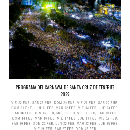
PROGRAMA DEL CARNAVAL DE SANTA CRUZ DE TENERIFE
2027
VIE 22 ENE
,
SÁB 23 ENE
,
DOM 24 ENE
,
VIE 29 ENE
,
SÁB 30 ENE
,
DOM 31 ENE
,
LUN 01 FEB
,
MAR 02 FEB
,
MIÉ 03 FEB
,
JUE 04 FEB
,
SÁB 06 FEB
,
DOM 07 FEB
,
MIÉ 10 FEB
,
VIE 12 FEB
,
SÁB 13 FEB
,
DOM 14 FEB
,
MAR 16 FEB
,
MIÉ 17 FEB
,
JUE 18 FEB
,
VIE 19 FEB
,
SÁB 20 FEB
,
DOM 21 FEB
,
LUN 22 FEB
,
MAR 23 FEB
,
JUE 25 FEB
,
VIE 26 FEB
,
SÁB 27 FEB
,
DOM 28 FEB