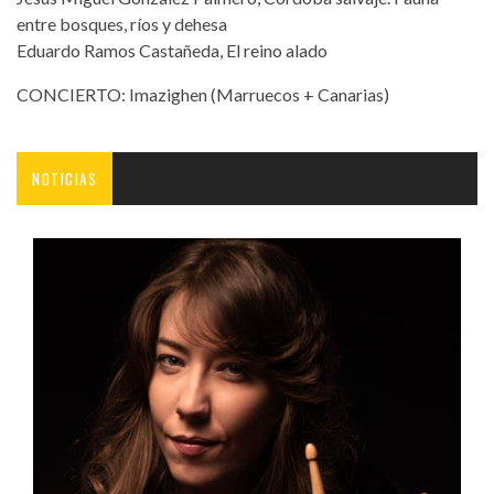
entre bosques, ríos y dehesa
Eduardo Ramos Castañeda, El reino alado
CONCIERTO: Imazighen (Marruecos + Canarias)
NOTICIAS