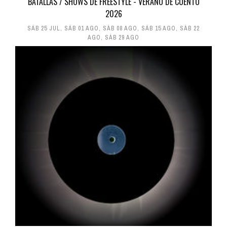
BATALLAS / SHOWS DE FREESTYLE - VERANO DE CUENTO
2026
SÁB 25 JUL
,
SÁB 01 AGO
,
SÁB 08 AGO
,
SÁB 15 AGO
,
SÁB 22
AGO
,
SÁB 29 AGO