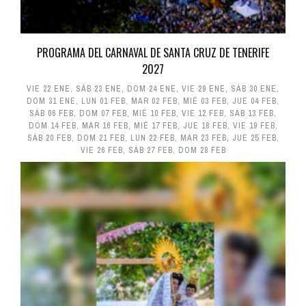
PROGRAMA DEL CARNAVAL DE SANTA CRUZ DE TENERIFE
2027
VIE 22 ENE
,
SÁB 23 ENE
,
DOM 24 ENE
,
VIE 29 ENE
,
SÁB 30 ENE
,
DOM 31 ENE
,
LUN 01 FEB
,
MAR 02 FEB
,
MIÉ 03 FEB
,
JUE 04 FEB
,
SÁB 06 FEB
,
DOM 07 FEB
,
MIÉ 10 FEB
,
VIE 12 FEB
,
SÁB 13 FEB
,
DOM 14 FEB
,
MAR 16 FEB
,
MIÉ 17 FEB
,
JUE 18 FEB
,
VIE 19 FEB
,
SÁB 20 FEB
,
DOM 21 FEB
,
LUN 22 FEB
,
MAR 23 FEB
,
JUE 25 FEB
,
VIE 26 FEB
,
SÁB 27 FEB
,
DOM 28 FEB