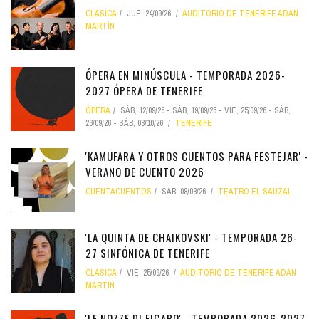
CLÁSICA
JUE, 24/09/26
AUDITORIO DE TENERIFE ADÁN
MARTÍN
ÓPERA EN MINÚSCULA - TEMPORADA 2026-
2027 ÓPERA DE TENERIFE
ÓPERA
SÁB, 12/09/26
-
SÁB, 19/09/26
-
VIE, 25/09/26
-
SÁB,
26/09/26
-
SÁB, 03/10/26
TENERIFE
'KAMUFARA Y OTROS CUENTOS PARA FESTEJAR' -
VERANO DE CUENTO 2026
CUENTACUENTOS
SÁB, 08/08/26
TEATRO EL SAUZAL
'LA QUINTA DE CHAIKOVSKI' - TEMPORADA 26-
27 SINFÓNICA DE TENERIFE
CLÁSICA
VIE, 25/09/26
AUDITORIO DE TENERIFE ADÁN
MARTÍN
'LE NOZZE DI FIGARO' - TEMPORADA 2026-2027