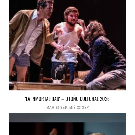
'LA INMORTALIDAD' – OTOÑO CULTURAL 2026
MAR 22 SEP
,
MIÉ 23 SEP