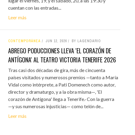
lugar el viernes, 19, y el sábado, 20, a las 19:30 y
cuentan con las entradas...
Leer más
CONTEMPORÁNEA
JUN 12, 2026
BY LAGENDARIO
ABREGO PODUCCIONES LLEVA 'EL CORAZÓN DE
ANTÍGONA' AL TEATRO VICTORIA TENERIFE 2026
Tras casi dos décadas de gira, más de cincuenta
países visitados y numerosos premios —tanto a María
Vidal como intérprete, a Pati Domenech como autor,
director y dramaturgo, y a la obra misma—, 'El
corazón de Antígona' llega a Tenerife.· Con la guerra
—y sus numerosas injusticias— como telón de...
Leer más