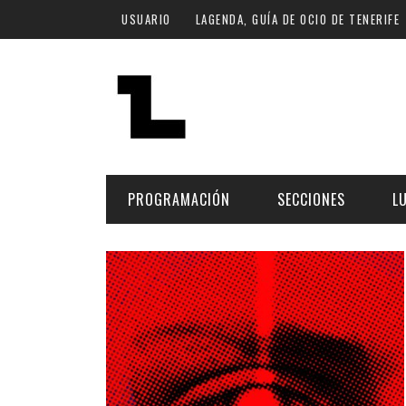
Pasar al contenido principal
USUARIO
LAGENDA, GUÍA DE OCIO DE TENERIFE
PROGRAMACIÓN
SECCIONES
L
MÚSICA
ART
FECHA
LU
ESCÉNICAS
SAL
Hoy
CULTURA
ESP
Plan Finde
GASTRONOMÍA
NO