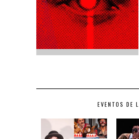
INFANTIL
LOC
CO
GA
FO
EVENTOS DE 