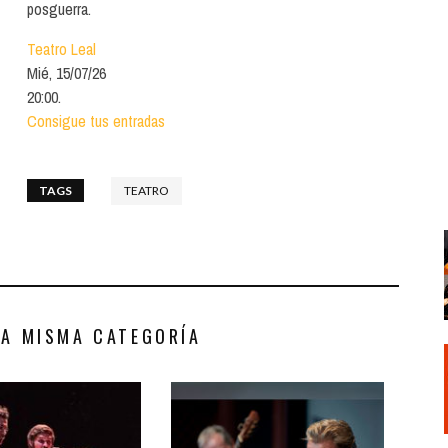
Santa Cruz | La Laguna
posguerra.
Gastro
ALES CON ACTUACIONES
Teatro Leal
Islas
Infantil
MERCIO
Mié, 15/07/26
Música
20:00.
STRO
Consigue tus entradas
Escénicas
RMATIVO
TAGS
TEATRO
LA MISMA CATEGORÍA