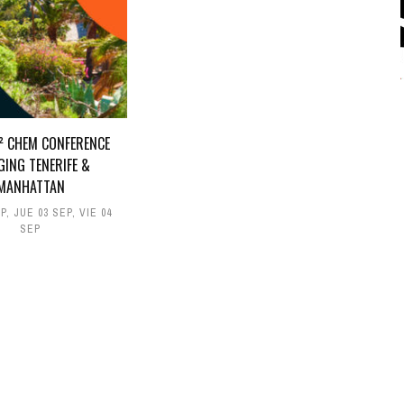
D² CHEM CONFERENCE
GING TENERIFE &
MANHATTAN
EP
,
JUE 03 SEP
,
VIE 04
SEP