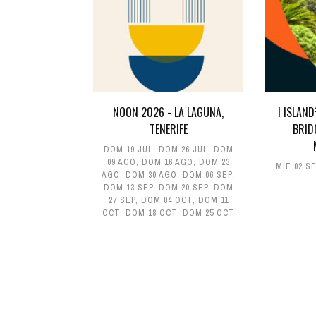
NOON 2026 - LA LAGUNA,
I ISLAN
TENERIFE
BRID
DOM 19 JUL
,
DOM 26 JUL
,
DOM
09 AGO
,
DOM 16 AGO
,
DOM 23
MIÉ 02 S
AGO
,
DOM 30 AGO
,
DOM 06 SEP
,
DOM 13 SEP
,
DOM 20 SEP
,
DOM
27 SEP
,
DOM 04 OCT
,
DOM 11
OCT
,
DOM 18 OCT
,
DOM 25 OCT