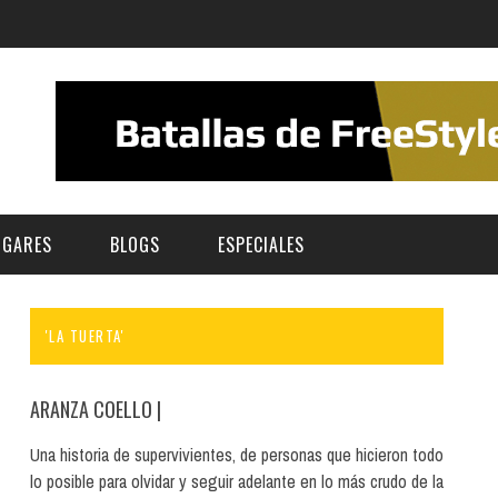
UGARES
BLOGS
ESPECIALES
'LA TUERTA'
E | MUSEOS
FESTIVAL BOREAL 2026
GAR
CATEGORIA
AS Y AUDITORIOS
FESTIVAL TAGANANA 2026
ARANZA COELLO
|
Norte
Cultura
ACIOS CULTURALES
TENERIFE PHE FESTIVAL 2026
Una historia de supervivientes, de personas que hicieron todo
Sur
Deporte y Naturaleza
lo posible para olvidar y seguir adelante en lo más crudo de la
CHE
XXVII VERANO DE CUENTO