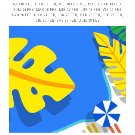
SÁB 06 FEB
,
DOM 07 FEB
,
MIÉ 10 FEB
,
VIE 12 FEB
,
SÁB 13 FEB
,
DOM 14 FEB
,
MAR 16 FEB
,
MIÉ 17 FEB
,
JUE 18 FEB
,
VIE 19 FEB
,
SÁB 20 FEB
,
DOM 21 FEB
,
LUN 22 FEB
,
MAR 23 FEB
,
JUE 25 FEB
,
VIE 26 FEB
,
SÁB 27 FEB
,
DOM 28 FEB