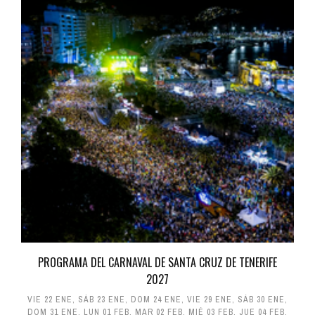
PROGRAMA DEL CARNAVAL DE SANTA CRUZ DE TENERIFE
2027
VIE 22 ENE
,
SÁB 23 ENE
,
DOM 24 ENE
,
VIE 29 ENE
,
SÁB 30 ENE
,
DOM 31 ENE
,
LUN 01 FEB
,
MAR 02 FEB
,
MIÉ 03 FEB
,
JUE 04 FEB
,