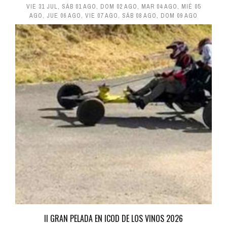
VIE 31 JUL
,
SÁB 01 AGO
,
DOM 02 AGO
,
MAR 04 AGO
,
MIÉ 05
AGO
,
JUE 06 AGO
,
VIE 07 AGO
,
SÁB 08 AGO
,
DOM 09 AGO
II GRAN PELADA EN ICOD DE LOS VINOS 2026