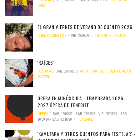
POPULAR
VIE, 04/09/26
-
SÁB, 05/09/26
PUERTO DE LA
CRUZ
EL GRAN VIERNES DE VERANO DE CUENTO 2026
CUENTACUENTOS
VIE, 28/08/26
TEATRO EL SAUZAL
'RAÍCES'
CLÁSICA
SÁB, 19/09/26
AUDITORIO DE TENERIFE ADÁN
MARTÍN
ÓPERA EN MINÚSCULA - TEMPORADA 2026-
2027 ÓPERA DE TENERIFE
ÓPERA
SÁB, 12/09/26
-
SÁB, 19/09/26
-
VIE, 25/09/26
-
SÁB,
26/09/26
-
SÁB, 03/10/26
TENERIFE
'KAMUFARA Y OTROS CUENTOS PARA FESTEJAR' -