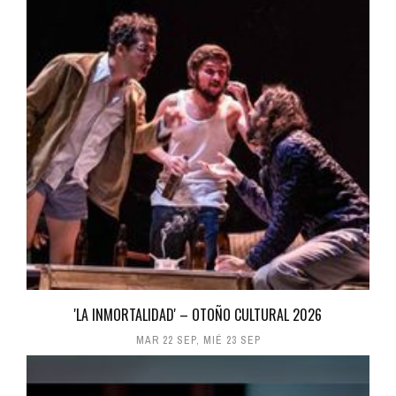
'LA INMORTALIDAD' – OTOÑO CULTURAL 2026
MAR 22 SEP
,
MIÉ 23 SEP