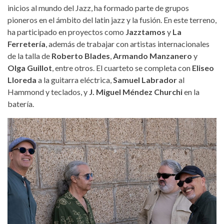
inicios al mundo del Jazz, ha formado parte de grupos
pioneros en el ámbito del latin jazz y la fusión. En este terreno,
ha participado en proyectos como
Jazztamos
y
La
Ferretería
, además de trabajar con artistas internacionales
de la talla de
Roberto Blades
,
Armando Manzanero
y
Olga Guillot
, entre otros. El cuarteto se completa con
Eliseo
Lloreda
a la guitarra eléctrica,
Samuel Labrador
al
Hammond y teclados, y
J. Miguel Méndez Churchi
en la
batería.
fernando-barrios-quartet.jpg