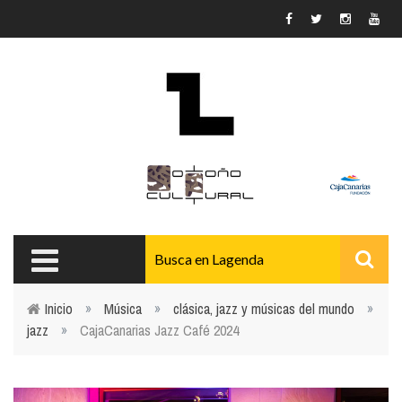
Pasar al contenido principal
Inicio
»
Música
»
clásica, jazz y músicas del mundo
»
jazz
»
CajaCanarias Jazz Café 2024
Usted está aquí