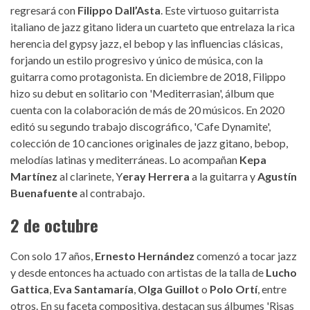
regresará con
Filippo Dall’Asta
. Este virtuoso guitarrista
italiano de jazz gitano lidera un cuarteto que entrelaza la rica
herencia del gypsy jazz, el bebop y las influencias clásicas,
forjando un estilo progresivo y único de música, con la
guitarra como protagonista. En diciembre de 2018, Filippo
hizo su debut en solitario con 'Mediterrasian', álbum que
cuenta con la colaboración de más de 20 músicos. En 2020
editó su segundo trabajo discográfico, 'Cafe Dynamite',
colección de 10 canciones originales de jazz gitano, bebop,
melodías latinas y mediterráneas. Lo acompañan
Kepa
Martínez
al clarinete, Y
eray Herrera
a la guitarra y
Agustín
Buenafuente
al contrabajo.
2 de octubre
Con solo 17 años,
Ernesto Hernández
comenzó a tocar jazz
y desde entonces ha actuado con artistas de la talla de
Lucho
Gattica
,
Eva Santamaría
,
Olga Guillot
o
Polo Ortí
, entre
otros. En su faceta compositiva, destacan sus álbumes 'Risas