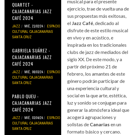
musical para el presente
QUARTET -
ejercicio, trae de vuelta una de
CAJACANARIAS JAZZ
sus propuestas más exitosas,
CAFÉ 2024
el
Jazz Café
, dedicado al
JAZZ
MIÉ, 21/02/24
ESPACIO
disfrute de este estilo musical
CULTURAL CAJACANARIAS
SANTA CRUZ
en vivo y en acústico, e
inspirada en los tradicionales
GABRIELA SUÁREZ -
clubs de jazz de mediados del
CAJACANARIAS JAZZ
siglo XX. De este modo, y a
CAFÉ 2024
partir del próximo 21 de
JAZZ
MIÉ, 06/03/24
ESPACIO
febrero, los amantes de este
CULTURAL CAJACANARIAS
género podrán participar de
SANTA CRUZ
una experiencia cultural y
social en la que arte, estética,
PABLO QUEU -
CAJACANARIAS JAZZ
luz y sonido se conjugan para
CAFÉ 2024
generar la atmósfera ideal que
acogerá agrupaciones y
JAZZ
MIÉ, 03/04/24
ESPACIO
CULTURAL CAJACANARIAS
solistas de
Canarias
en un
SANTA CRUZ
formato básico y cercano.