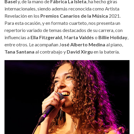
Basel
y, de la mano de
Fábrica La Isleta
, ha hecho giras
internacionales, siendo además reconocida como Artista
Revelación en los
Premios Canarios de la Música
2021.
Para esta ocasión, y en formato cuarteto, nos presenta un
repertorio variado de temas destacados de su carrera, con
influencias a
Ella Fitzgerald
, M
arta Valdés
o
Billie Holiday
,
entre otros. Le acompañan J
osé Alberto Medina
al piano,
Tana Santana
al contrabajo y
David Xirgu
en la batería.
gabriela-suarez.jpg