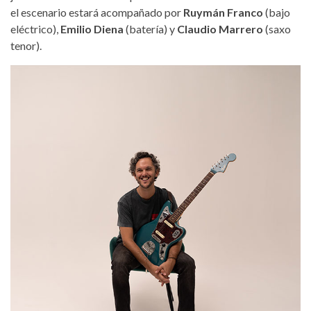
el escenario estará acompañado por
Ruymán Franco
(bajo
eléctrico),
Emilio Diena
(batería) y
Claudio Marrero
(saxo
tenor).
pablo-queu.jpg