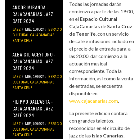
Todas las jornadas darán
ANCOR MIRANDA -
comienzo a partir de las 19:00,
CAJACANARIAS JAZZ
en el
Espacio Cultural
CAFÉ 2024
CajaCanarias
de
Santa Cruz
JAZZ
MIÉ, 15/05/24
ESPACIO
de Tenerife
, con un servicio
CULTURAL CAJACANARIAS
SANTA CRUZ
de café e infusiones incluido en
el precio de la entrada para, a
ALBA GIL ACEYTUNO -
las 20:00, dar comienzo a la
CAJACANARIAS JAZZ
actuación musical
CAFÉ 2024
correspondiente. Toda la
JAZZ
MIÉ, 12/06/24
ESPACIO
información, así como la venta
CULTURAL CAJACANARIAS
de entradas, se encuentra
SANTA CRUZ
disponible en
www.cajacanarias.com
.
FILIPPO DALL’ASTA -
CAJACANARIAS JAZZ
La presente edición contará
CAFÉ 2024
con grandes talentos,
JAZZ
MIÉ, 04/09/24
ESPACIO
reconocidos en el circuito de
CULTURAL CAJACANARIAS
SANTA CRUZ
jazz de las
Islas Canarias
.