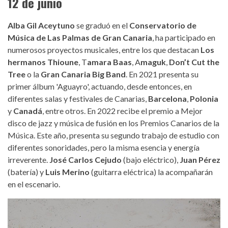
12 de junio
Alba Gil Aceytuno
se graduó en el
Conservatorio de
Música de Las Palmas de Gran Canaria
, ha participado en
numerosos proyectos musicales, entre los que destacan
Los
hermanos Thioune
, T
amara Baas
, A
maguk
,
Don’t Cut the
Tree
o la
Gran Canaria Big Band
. En 2021 presenta su
primer álbum 'Aguayro', actuando, desde entonces, en
diferentes salas y festivales de Canarias,
Barcelona
,
Polonia
y
Canadá
, entre otros. En 2022 recibe el premio a Mejor
disco de jazz y música de fusión en los Premios Canarios de la
Música. Este año, presenta su segundo trabajo de estudio con
diferentes sonoridades, pero la misma esencia y energía
irreverente.
José Carlos Cejudo
(bajo eléctrico),
Juan Pérez
(batería) y
Luis Merino
(guitarra eléctrica) la acompañarán
en el escenario.