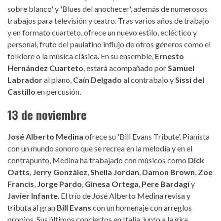
sobre blanco' y 'Blues del anochecer', además de numerosos
trabajos para televisión y teatro. Tras varios años de trabajo
y en formato cuarteto, ofrece un nuevo estilo, ecléctico y
personal, fruto del paulatino influjo de otros géneros como el
folklore o la música clásica. En su ensemble,
Ernesto
Hernández Cuarteto
, estará acompañado por
Samuel
Labrador
al piano,
Caín Delgado
al contrabajo y
Sissi del
Castillo
en percusión.
13 de noviembre
José Alberto Medina
ofrece su 'Bill Evans Tribute'. Pianista
con un mundo sonoro que se recrea en la melodía y en el
contrapunto, Medina ha trabajado con músicos como
Dick
Oatts
,
Jerry González
,
Sheila Jordan
,
Damon Brown
,
Zoe
Francis
,
Jorge Pardo
,
Ginesa Ortega
,
Pere Bardagí
y
Javier Infante
. El trío de José Alberto Medina revisa y
tributa al gran
Bill Evans
con un homenaje con arreglos
propios. Sus últimos conciertos en Italia, junto a la gira