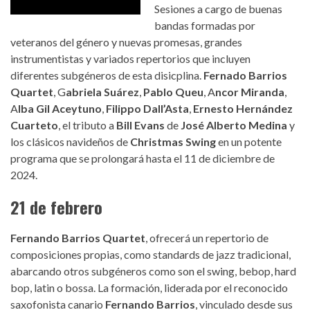
Sesiones a cargo de buenas
bandas formadas por
veteranos del género y nuevas promesas, grandes
instrumentistas y variados repertorios que incluyen
diferentes subgéneros de esta disicplina.
Fernado Barrios
Quartet
, G
abriela Suárez
,
Pablo Queu
, A
ncor Miranda
,
A
lba Gil Aceytuno
,
Filippo Dall’Asta
,
Ernesto Hernández
Cuarteto
, el tributo a
Bill Evans
de
José Alberto Medina
y
los clásicos navideños de
Christmas Swing
en un potente
programa que se prolongará hasta el 11 de diciembre de
2024.
21 de febrero
Fernando Barrios Quartet
, ofrecerá un repertorio de
composiciones propias, como standards de jazz tradicional,
abarcando otros subgéneros como son el swing, bebop, hard
bop, latin o bossa. La formación, liderada por el reconocido
saxofonista canario
Fernando Barrios
, vinculado desde sus