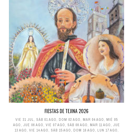
FIESTAS DE TEJINA 2026
VIE 31 JUL
,
SÁB 01 AGO
,
DOM 02 AGO
,
MAR 04 AGO
,
MIÉ 05
AGO
,
JUE 06 AGO
,
VIE 07 AGO
,
SÁB 08 AGO
,
MAR 11 AGO
,
JUE
13 AGO
,
VIE 14 AGO
,
SÁB 15 AGO
,
DOM 16 AGO
,
LUN 17 AGO
,