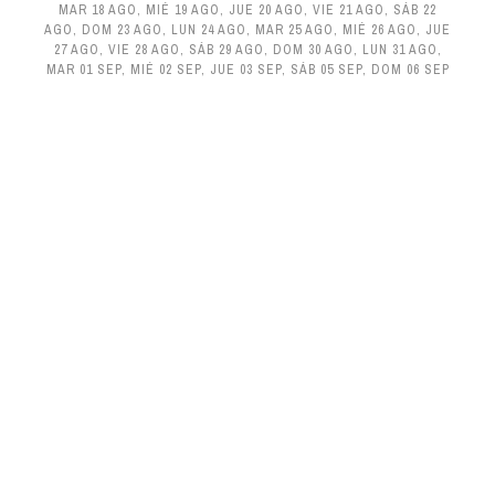
MAR 18 AGO
,
MIÉ 19 AGO
,
JUE 20 AGO
,
VIE 21 AGO
,
SÁB 22
AGO
,
DOM 23 AGO
,
LUN 24 AGO
,
MAR 25 AGO
,
MIÉ 26 AGO
,
JUE
27 AGO
,
VIE 28 AGO
,
SÁB 29 AGO
,
DOM 30 AGO
,
LUN 31 AGO
,
MAR 01 SEP
,
MIÉ 02 SEP
,
JUE 03 SEP
,
SÁB 05 SEP
,
DOM 06 SEP