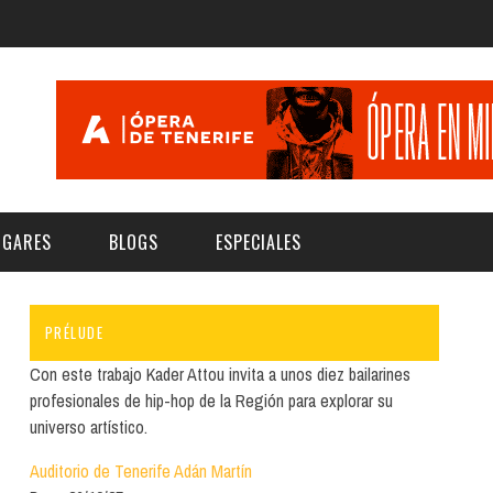
UGARES
BLOGS
ESPECIALES
PRÉLUDE
E | MUSEOS
FESTIVAL BOREAL 2026
GAR
CATEGORIA
Con este trabajo Kader Attou invita a unos diez bailarines
AS Y AUDITORIOS
FESTIVAL TAGANANA 2026
profesionales de hip-hop de la Región para explorar su
Norte
Cultura
universo artístico.
ACIOS CULTURALES
TENERIFE PHE FESTIVAL 2026
Sur
Deporte y Naturaleza
Auditorio de Tenerife Adán Martín
CHE
XXVII VERANO DE CUENTO