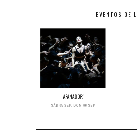
EVENTOS DE 
'AFANADOR'
SÁB 05 SEP
,
DOM 06 SEP