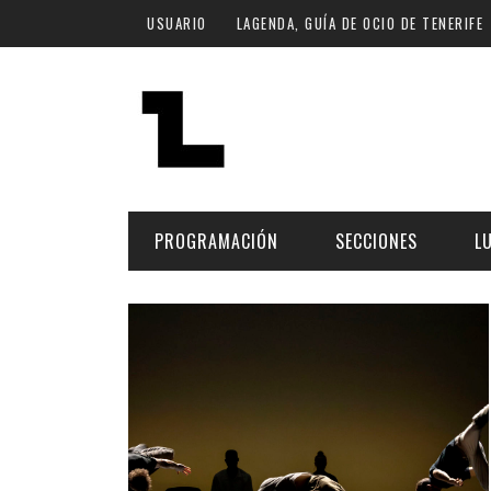
Pasar al contenido principal
USUARIO
LAGENDA, GUÍA DE OCIO DE TENERIFE
PROGRAMACIÓN
SECCIONES
L
MÚSICA
ART
FECHA
LU
ESCÉNICAS
SAL
Hoy
CULTURA
ESP
Plan Finde
GASTRONOMÍA
NO