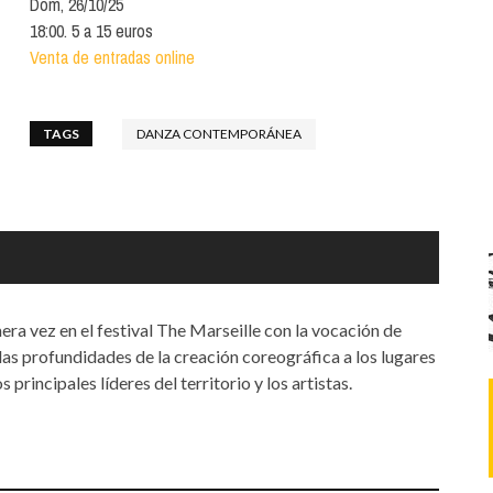
Dom, 26/10/25
Santa Cruz | La Laguna
Gastro
ALES CON ACTUACIONES
18:00. 5 a 15 euros
Islas
Infantil
Venta de entradas online
MERCIO
Música
STRO
TAGS
DANZA CONTEMPORÁNEA
Escénicas
RMATIVO
era vez en el festival The Marseille con la vocación de
 las profundidades de la creación coreográfica a los lugares
principales líderes del territorio y los artistas.