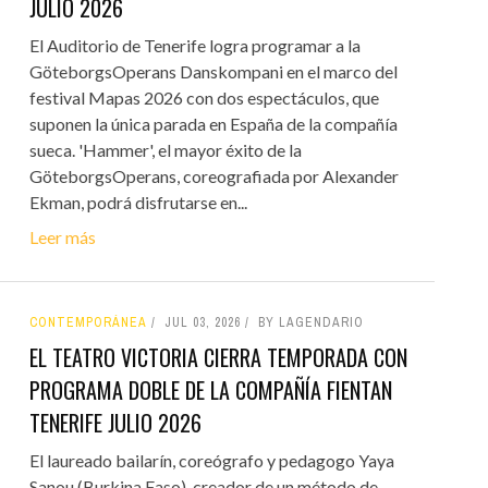
JULIO 2026
El Auditorio de Tenerife logra programar a la
GöteborgsOperans Danskompani en el marco del
festival Mapas 2026 con dos espectáculos, que
suponen la única parada en España de la compañía
sueca. 'Hammer', el mayor éxito de la
GöteborgsOperans, coreografiada por Alexander
Ekman, podrá disfrutarse en...
Leer más
CONTEMPORÁNEA
JUL 03, 2026
BY LAGENDARIO
EL TEATRO VICTORIA CIERRA TEMPORADA CON
PROGRAMA DOBLE DE LA COMPAÑÍA FIENTAN
TENERIFE JULIO 2026
El laureado bailarín, coreógrafo y pedagogo Yaya
Sanou (Burkina Faso), creador de un método de