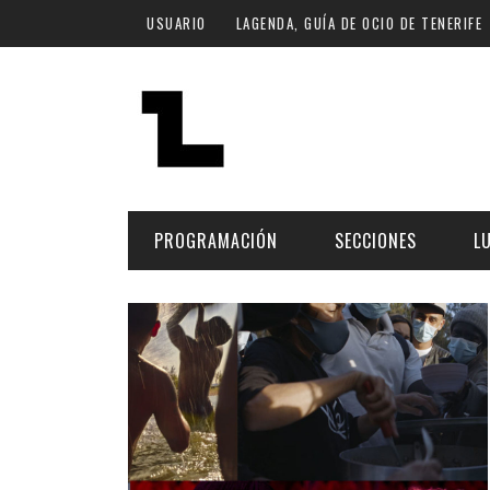
Pasar al contenido principal
USUARIO
LAGENDA, GUÍA DE OCIO DE TENERIFE
PROGRAMACIÓN
SECCIONES
L
MÚSICA
ART
FECHA
LU
ESCÉNICAS
SAL
Hoy
CULTURA
ESP
Plan Finde
GASTRONOMÍA
NO