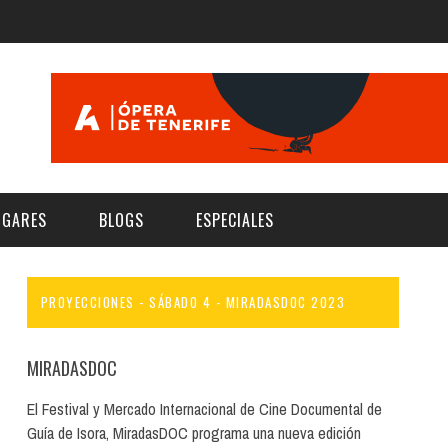
UGARES
BLOGS
ESPECIALES
PROYECCIONES - SÁBADO 4 - MIRADASDOC 2023
E | MUSEOS
FESTIVAL BOREAL 2026
GAR
CATEGORIA
AS Y AUDITORIOS
FESTIVAL TAGANANA 2026
MIRADASDOC
Norte
Cultura
ACIOS CULTURALES
TENERIFE PHE FESTIVAL 2026
El Festival y Mercado Internacional de Cine Documental de
Sur
Deporte y Naturaleza
Guía de Isora, MiradasDOC programa una nueva edición
CHE
XXVII VERANO DE CUENTO