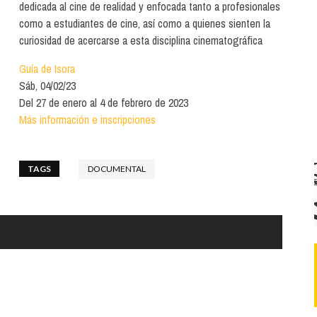
Santa Cruz | La Laguna
dedicada al cine de realidad y enfocada tanto a profesionales
Gastro
ALES CON ACTUACIONES
como a estudiantes de cine, así como a quienes sienten la
Islas
Infantil
curiosidad de acercarse a esta disciplina cinematográfica
MERCIO
Música
Guía de Isora
STRO
Sáb, 04/02/23
Escénicas
Del 27 de enero al 4 de febrero de 2023
RMATIVO
Más información e inscripciones
TAGS
DOCUMENTAL