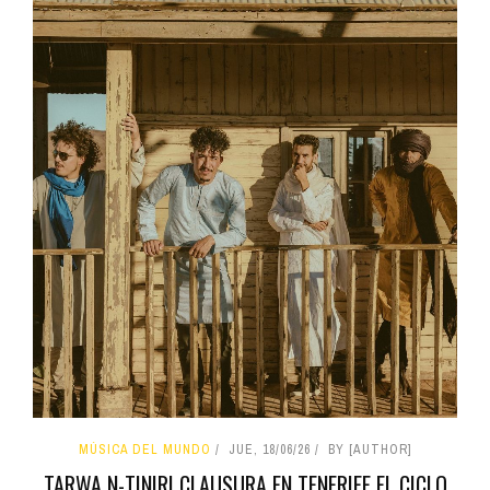
MÚSICA DEL MUNDO
JUE, 18/06/26
BY [AUTHOR]
TARWA N-TINIRI CLAUSURA EN TENERIFE EL CICLO