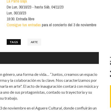
La Parte Baja
Santa Cruz | La Laguna
Gastro
ALES CON ACTUACIONES
De
Lun, 30/10/23
hasta
Sáb, 04/11/23
Islas
Infantil
Lun, 30/10/23
MERCIO
19:30. Entrada libre
Música
Consigue tus entradas
para el concierto del 3 de noviembre
STRO
Escénicas
RMATIVO
TAGS
ARTE
n género, una forma de vida… “Juntos, creamos un espacio
orma y la colaboración es la clave. Nos caracterizamos por
marla en arte". El acto de inauguración contará con música y
da uno de sus protagonistas, contado su trayectoria y su
su trabajo.
3 de noviembre en el Aguere Cultural, donde confluirán un