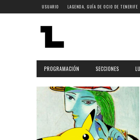
Pasar al contenido principal
USUARIO
LAGENDA, GUÍA DE OCIO DE TENERIFE
PROGRAMACIÓN
SECCIONES
L
MÚSICA
ART
FECHA
LU
ESCÉNICAS
SAL
Hoy
CULTURA
ESP
Plan Finde
GASTRONOMÍA
NO