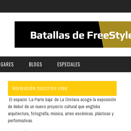
UGARES
BLOGS
ESPECIALES
'REVOLUCIÓN COLECTIVO LOBA'
E | MUSEOS
FESTIVAL BOREAL 2026
GAR
CATEGORIA
El espacio ‘La Parte baja’ de La Orotava acoge la exposición
AS Y AUDITORIOS
FESTIVAL TAGANANA 2026
de debut de un nuevo proyecto cultural que engloba
Norte
Cultura
arquitectura, fotografía, música, artes escénicas, plásticas y
ACIOS CULTURALES
TENERIFE PHE FESTIVAL 2026
performativas.
Sur
Deporte y Naturaleza
CHE
XXVII VERANO DE CUENTO