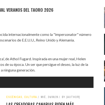
IVAL VERANOS DEL TAORO 2026
onocida internacionalmente como la "impersonator" número
 escenarios de E.E.U.U., Reino Unido y Alemania.
a', de Athol Fugard. Inspirada en una mujer real, Helen
s de su época. Un ser que persigue el deseo, la luz de la
i a ninguna generación.
ESCÉNICAS, CULTURA
MIÉ, 24/06/26
BY [AUTHOR]
LAS CREADORAS CANARIAS PIDEN MÁS