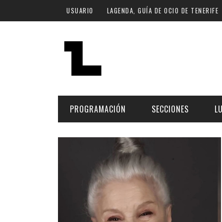
Pasar al contenido principal
USUARIO
LAGENDA, GUÍA DE OCIO DE TENERIFE
PROGRAMACIÓN
SECCIONES
L
MÚSICA
ART
FECHA
LU
ESCÉNICAS
SAL
Hoy
CULTURA
ESP
Plan Finde
GASTRONOMÍA
NO