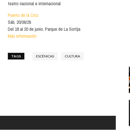
Santa Cruz | La Laguna
Gastro
teatro nacional e internacional
ALES CON ACTUACIONES
Islas
Infantil
Puerto de la Cruz
MERCIO
Sáb, 20/06/26
Música
Del 18 al 20 de junio. Parque de La Sortija
STRO
Más información
Escénicas
RMATIVO
TAGS
ESCÉNICAS
CULTURA