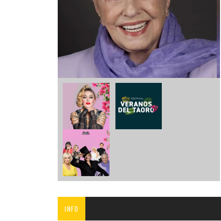
INFANTIL
LOC
CO
GA
FO
INFO