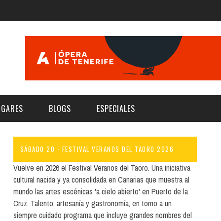
UGARES
BLOGS
ESPECIALES
SÁBADO 20 - FESTIVAL VERANOS DEL TAORO 2026
E | MUSEOS
FESTIVAL BOREAL 2026
GAR
CATEGORIA
Vuelve en 2026 el Festival Veranos del Taoro. Una iniciativa
AS Y AUDITORIOS
FESTIVAL TAGANANA 2026
cultural nacida y ya consolidada en Canarias que muestra al
Norte
Cultura
mundo las artes escénicas 'a cielo abierto' en Puerto de la
ACIOS CULTURALES
TENERIFE PHE FESTIVAL 2026
Cruz. Talento, artesanía y gastronomía, en torno a un
Sur
Deporte y Naturaleza
CHE
XXVII VERANO DE CUENTO
siempre cuidado programa que incluye grandes nombres del