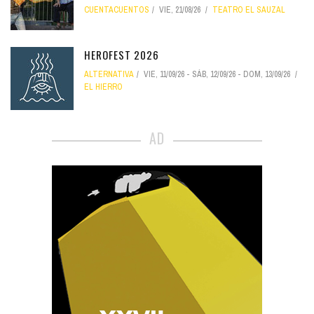
CUENTACUENTOS
VIE, 21/08/26
TEATRO EL SAUZAL
HEROFEST 2026
ALTERNATIVA
VIE, 11/09/26
-
SÁB, 12/09/26
-
DOM, 13/09/26
EL HIERRO
AD