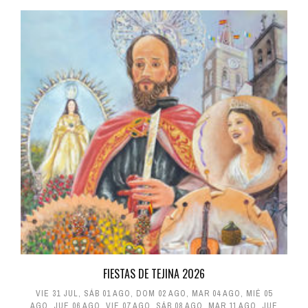
FIESTAS DE TEJINA 2026
VIE 31 JUL
,
SÁB 01 AGO
,
DOM 02 AGO
,
MAR 04 AGO
,
MIÉ 05
AGO
,
JUE 06 AGO
,
VIE 07 AGO
,
SÁB 08 AGO
,
MAR 11 AGO
,
JUE