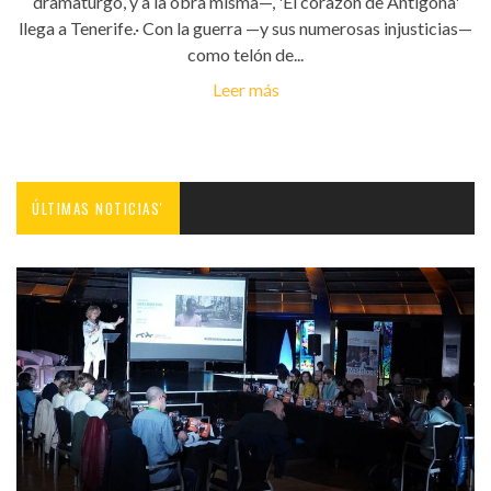
dramaturgo, y a la obra misma—, 'El corazón de Antígona'
llega a Tenerife.· Con la guerra —y sus numerosas injusticias—
como telón de...
Leer más
ÚLTIMAS NOTICIAS'