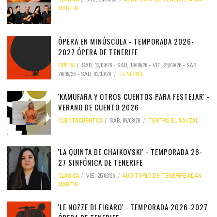
MARTÍN
ÓPERA EN MINÚSCULA - TEMPORADA 2026-
2027 ÓPERA DE TENERIFE
ÓPERA
SÁB, 12/09/26
-
SÁB, 19/09/26
-
VIE, 25/09/26
-
SÁB,
26/09/26
-
SÁB, 03/10/26
TENERIFE
'KAMUFARA Y OTROS CUENTOS PARA FESTEJAR' -
VERANO DE CUENTO 2026
CUENTACUENTOS
SÁB, 08/08/26
TEATRO EL SAUZAL
'LA QUINTA DE CHAIKOVSKI' - TEMPORADA 26-
27 SINFÓNICA DE TENERIFE
CLÁSICA
VIE, 25/09/26
AUDITORIO DE TENERIFE ADÁN
MARTÍN
'LE NOZZE DI FIGARO' - TEMPORADA 2026-2027