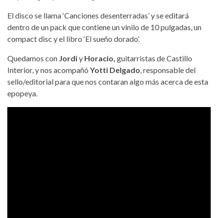
El disco se llama ‘Canciones desenterradas’ y se editará
dentro de un pack que contiene un vinilo de 10 pulgadas, un
compact disc y el libro ‘El sueño dorado’.
Quedamos con
Jordi
y
Horacio,
guitarristas de Castillo
Interior, y nos acompañó
Yotti Delgado
, responsable del
sello/editorial para que nos contaran algo más acerca de esta
epopeya.