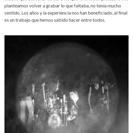
planteamos volver a grabar lo que faltaba, no tenía mucho
sentido. Los años y la experiencia nos han beneficiado, al final
es un trabajo que hemos sabido hacer entre todos.