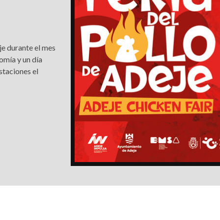
Santa Cruz | La Laguna
Gastro
ALES CON ACTUACIONES
Islas
Infantil
MERCIO
Música
je durante el mes
STRO
omía y un día
Escénicas
staciones el
RMATIVO