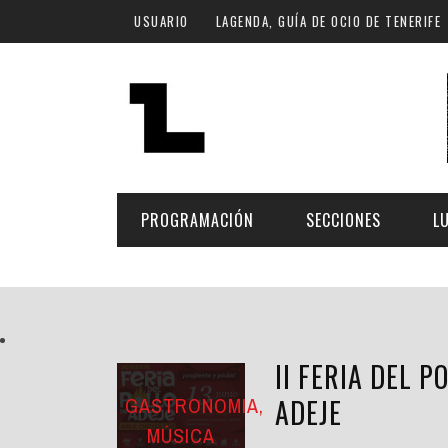
Pasar al contenido principal
USUARIO
LAGENDA, GUÍA DE OCIO DE TENERIFE
PROGRAMACIÓN
SECCIONES
L
MÚSICA
ART
FECHA
LU
ESCÉNICAS
SAL
II FERIA DEL P
Hoy
CULTURA
ESP
GASTRONOMIA,
ADEJE
Plan Finde
MÚSICA
GASTRONOMÍA
NO