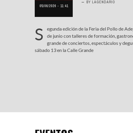
BY LAGENDARIO
05/06/2026 - 11:41
INFANTIL
LOC
CO
S
egunda edición de la Feria del Pollo de Ade
GA
de junio con talleres de formación, gastron
grande de conciertos, espectáculos y degu
FO
sábado 13 en la Calle Grande