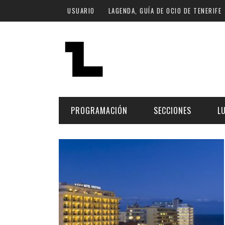
Pasar al contenido principal
USUARIO
LAGENDA, GUÍA DE OCIO DE TENERIFE
PROGRAMACIÓN
SECCIONES
L
MÚSICA
ART
FECHA
LU
ESCÉNICAS
SAL
Hoy
CULTURA
ESP
Plan Finde
GASTRONOMÍA
NO