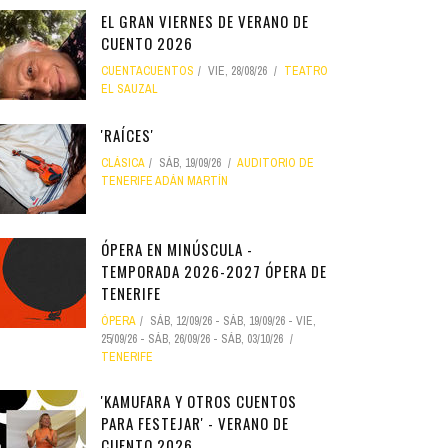
EL GRAN VIERNES DE VERANO DE
CUENTO 2026
CUENTACUENTOS
VIE, 28/08/26
TEATRO
EL SAUZAL
'RAÍCES'
CLÁSICA
SÁB, 19/09/26
AUDITORIO DE
TENERIFE ADÁN MARTÍN
ÓPERA EN MINÚSCULA -
TEMPORADA 2026-2027 ÓPERA DE
TENERIFE
ÓPERA
SÁB, 12/09/26
-
SÁB, 19/09/26
-
VIE,
25/09/26
-
SÁB, 26/09/26
-
SÁB, 03/10/26
TENERIFE
'KAMUFARA Y OTROS CUENTOS
PARA FESTEJAR' - VERANO DE
CUENTO 2026