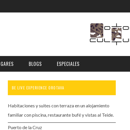
UGARES
BLOGS
ESPECIALES
BE LIVE EXPERIENCE OROTAVA
E | MUSEOS
FESTIVAL BOREAL 2026
GAR
CATEGORIA
AS Y AUDITORIOS
FESTIVAL TAGANANA 2026
Habitaciones y suites con terraza en un alojamiento
Norte
Cultura
ACIOS CULTURALES
TENERIFE PHE FESTIVAL 2026
familiar con piscina, restaurante bufé y vistas al Teide.
Sur
Deporte y Naturaleza
CHE
XXVII VERANO DE CUENTO
Puerto de la Cruz