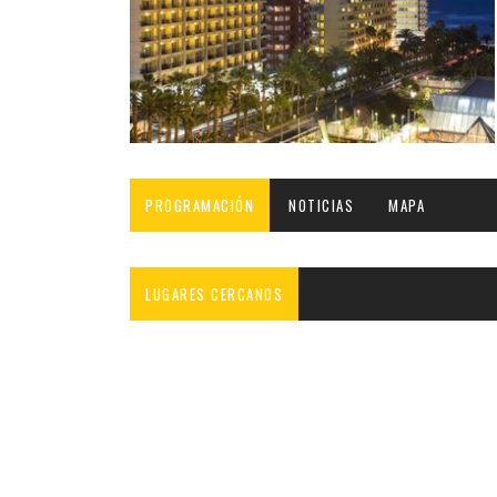
INFANTIL
LOC
CO
GA
FO
PROGRAMACIÓN
NOTICIAS
MAPA
LUGARES CERCANOS