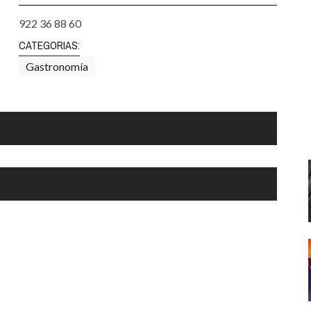
Santa Cruz | La Laguna
Gastro
ALES CON ACTUACIONES
922 36 88 60
Islas
Infantil
CATEGORIAS:
MERCIO
Música
Gastronomía
STRO
Escénicas
RMATIVO