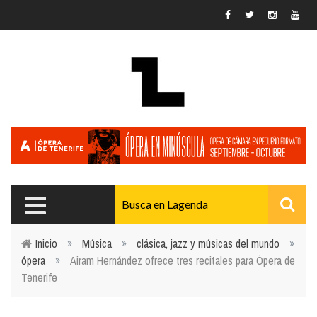
Pasar al contenido principal
Inicio
»
Música
»
clásica, jazz y músicas del mundo
»
ópera
»
Airam Hernández ofrece tres recitales para Ópera de
Usted está aquí
Tenerife