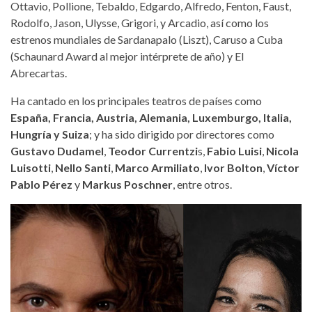
Ottavio, Pollione, Tebaldo, Edgardo, Alfredo, Fenton, Faust,
Rodolfo, Jason, Ulysse, Grigori, y Arcadio, así como los
estrenos mundiales de Sardanapalo (Liszt), Caruso a Cuba
(Schaunard Award al mejor intérprete de año) y El
Abrecartas.
Ha cantado en los principales teatros de países como
España, Francia, Austria, Alemania, Luxemburgo, Italia,
Hungría y Suiza
; y ha sido dirigido por directores como
Gustavo Dudamel
,
Teodor Currentzi
s,
Fabio Luisi
,
Nicola
Luisotti
,
Nello Santi
,
Marco Armiliato
,
Ivor Bolton
,
Víctor
Pablo Pérez
y
Markus Poschner
, entre otros.
airam-hernandez-vanessa-garcia.jpg