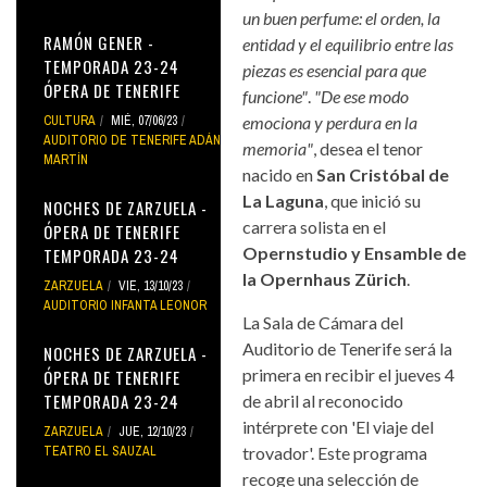
un buen perfume: el orden, la
RAMÓN GENER -
entidad y el equilibrio entre las
TEMPORADA 23-24
piezas es esencial para que
ÓPERA DE TENERIFE
funcione"
.
"De ese modo
CULTURA
MIÉ, 07/06/23
emociona y perdura en la
AUDITORIO DE TENERIFE ADÁN
memoria"
, desea el tenor
MARTÍN
nacido en
San Cristóbal de
La Laguna
, que inició su
NOCHES DE ZARZUELA -
carrera solista en el
ÓPERA DE TENERIFE
Opernstudio y Ensamble de
TEMPORADA 23-24
la Opernhaus Zürich
.
ZARZUELA
VIE, 13/10/23
AUDITORIO INFANTA LEONOR
La Sala de Cámara del
Auditorio de Tenerife será la
NOCHES DE ZARZUELA -
primera en recibir el jueves 4
ÓPERA DE TENERIFE
TEMPORADA 23-24
de abril al reconocido
intérprete con 'El viaje del
ZARZUELA
JUE, 12/10/23
TEATRO EL SAUZAL
trovador'. Este programa
recoge una selección de