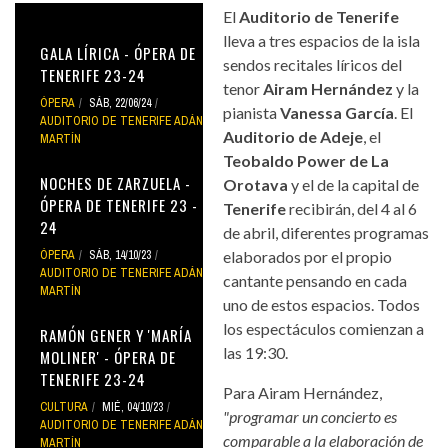
El
Auditorio de Tenerife
lleva a tres espacios de la isla
GALA LÍRICA - ÓPERA DE
sendos recitales líricos del
TENERIFE 23-24
tenor
Airam Hernández
y la
ÓPERA
SÁB, 22/06/24
pianista
Vanessa García
. El
AUDITORIO DE TENERIFE ADÁN
Auditorio de Adeje
, el
MARTÍN
Teobaldo Power de La
NOCHES DE ZARZUELA -
Orotava
y el de la capital de
ÓPERA DE TENERIFE 23 -
Tenerife
recibirán, del 4 al 6
24
de abril, diferentes programas
ÓPERA
SÁB, 14/10/23
elaborados por el propio
AUDITORIO DE TENERIFE ADÁN
cantante pensando en cada
MARTÍN
uno de estos espacios. Todos
los espectáculos comienzan a
RAMÓN GENER Y 'MARÍA
las 19:30.
MOLINER' - ÓPERA DE
TENERIFE 23-24
Para Airam Hernández,
CULTURA
MIÉ, 04/10/23
"programar un concierto es
AUDITORIO DE TENERIFE ADÁN
comparable a la elaboración de
MARTÍN