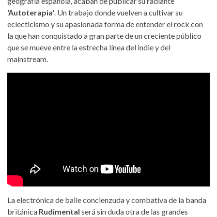
geografía española, acaban de publicar su radiante
'Autoterapia'
. Un trabajo donde vuelven a cultivar su
eclecticismo y su apasionada forma de entender el rock con
la que han conquistado a gran parte de un creciente público
que se mueve entre la estrecha línea del indie y del
mainstream.
La electrónica de baile concienzuda y combativa de la banda
británica
Rudimental
será sin duda otra de las grandes