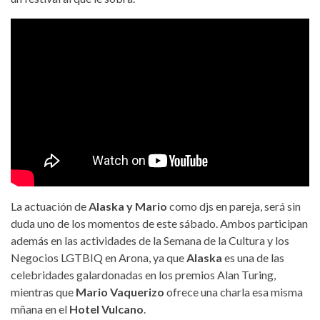
La actuación de
Alaska y Mario
como djs en pareja, será sin
duda uno de los momentos de este sábado. Ambos participan
además en las actividades de la Semana de la Cultura y los
Negocios LGTBIQ en Arona, ya que
Alaska
es una de las
celebridades galardonadas en los premios Alan Turing,
mientras que
Mario Vaquerizo
ofrece una charla esa misma
mñana en el
Hotel Vulcano
.