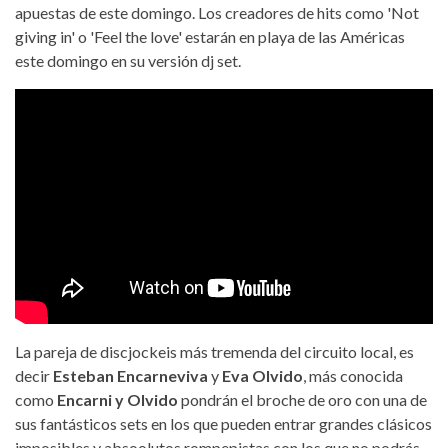
apuestas de este domingo. Los creadores de hits como 'Not
giving in' o 'Feel the love' estarán en playa de las Américas
este domingo en su versión dj set.
La pareja de discjockeis más tremenda del circuito local, es
decir
Esteban Encarneviva
y
Eva Olvido
, más conocida
como
Encarni y Olvido
pondrán el broche de oro con una de
sus fantásticos sets en los que pueden entrar grandes clásicos
imposibles y absoolutos rompepistas con los que no podrás