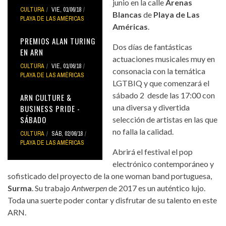
junio en la calle
Arenas
CULTURA
VIE, 01/06/18
Blancas
de
Playa de Las
PLAYA DE LAS AMÉRICAS
Américas
.
PREMIOS ALAN TURING
Dos días de fantásticas
EN ARN
actuaciones musicales muy en
CULTURA
VIE, 01/06/18
consonacia con la temática
PLAYA DE LAS AMÉRICAS
LGTBIQ y que comenzará el
sábado 2 desde las 17:00 con
ARN CULTURE &
una diversa y divertida
BUSINESS PRIDE -
SÁBADO
selección de artistas en las que
no falla la calidad.
CULTURA
SÁB, 02/06/18
PLAYA DE LAS AMÉRICAS
Abrirá el festival el pop
electrónico contemporáneo y
sofisticado del proyecto de la one woman band portuguesa,
Surma
. Su trabajo
Antwerpen
de 2017 es un auténtico lujo.
Toda una suerte poder contar y disfrutar de su talento en este
ARN.