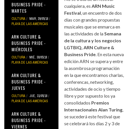
BUSINESS PRIDE -
cualquiera, es
ARN Music
MARTES
Festival
, un encuentro de dos
CULTURA
MAR, 29/05/18
días con grandes propuestas
PLAYA DE LAS AMÉRICAS
musicales que se enmarca en
las actividades de la
Semana
ARN CULTURE &
de la cultura y los negocios
BUSINESS PRIDE -
LGTBIQ, ARN Culture &
MIÉRCOLES
Business Pride
. En esta nueva
CULTURA
MIÉ, 30/05/18
edición ARN se supera y entre
PLAYA DE LAS AMÉRICAS
la asombrosa programación
ARN CULTURE &
en la que encontramos charlas,
BUSINESS PRIDE -
conferencas, networking,
JUEVES
actividades de ocio y tiempo
libre y por supuesto los ya
CULTURA
JUE, 31/05/18
PLAYA DE LAS AMÉRICAS
consolidados
Premios
Internacionales Alan Turing
,
ARN CULTURE &
se sucederá este festival que
BUSINESS PRIDE -
se celebrará los días 2 y 3 de
VIERNES