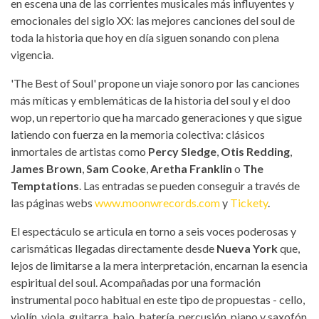
en escena una de las corrientes musicales más influyentes y
emocionales del siglo XX: las mejores canciones del soul de
toda la historia que hoy en día siguen sonando con plena
vigencia.
'The Best of Soul' propone un viaje sonoro por las canciones
más míticas y emblemáticas de la historia del soul y el doo
wop, un repertorio que ha marcado generaciones y que sigue
latiendo con fuerza en la memoria colectiva: clásicos
inmortales de artistas como
Percy Sledge
,
Otis Redding
,
James Brown
,
Sam Cooke
,
Aretha Franklin
o
The
Temptations
. Las entradas se pueden conseguir a través de
las páginas webs
www.moonwrecords.com
y
Tickety
.
El espectáculo se articula en torno a seis voces poderosas y
carismáticas llegadas directamente desde
Nueva York
que,
lejos de limitarse a la mera interpretación, encarnan la esencia
espiritual del soul. Acompañadas por una formación
instrumental poco habitual en este tipo de propuestas - cello,
violín, viola, guitarra, bajo, batería, percusión, piano y saxofón