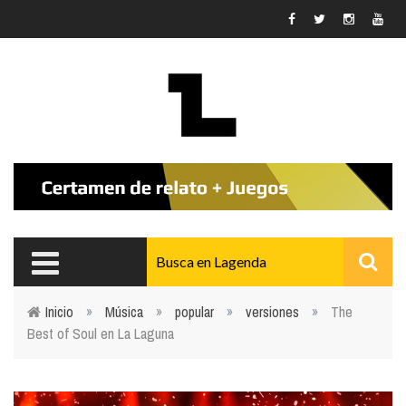
Pasar al contenido principal
Inicio
»
Música
»
popular
»
versiones
»
The
Best of Soul en La Laguna
Usted está aquí