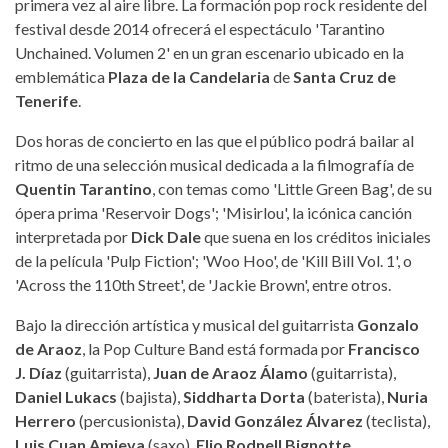
primera vez al aire libre. La formación pop rock residente del
festival desde 2014 ofrecerá el espectáculo 'Tarantino
Unchained. Volumen 2' en un gran escenario ubicado en la
emblemática
Plaza de la Candelaria
de
Santa Cruz de
Tenerife
.
Dos horas de concierto en las que el público podrá bailar al
ritmo de una selección musical dedicada a la filmografía de
Quentin Tarantino
, con temas como 'Little Green Bag', de su
ópera prima 'Reservoir Dogs'; 'Misirlou', la icónica canción
interpretada por
Dick Dale
que suena en los créditos iniciales
de la película 'Pulp Fiction'; 'Woo Hoo', de 'Kill Bill Vol. 1', o
'Across the 110th Street', de 'Jackie Brown', entre otros.
Bajo la dirección artística y musical del guitarrista
Gonzalo
de Araoz
, la Pop Culture Band está formada por
Francisco
J. Díaz
(guitarrista),
Juan de Araoz Álamo
(guitarrista),
Daniel Lukacs
(bajista),
Siddharta Dorta
(baterista),
Nuria
Herrero
(percusionista),
David González Álvarez
(teclista),
Luis Cuan Amieva
(saxo),
Elio Rodnell Bignotte