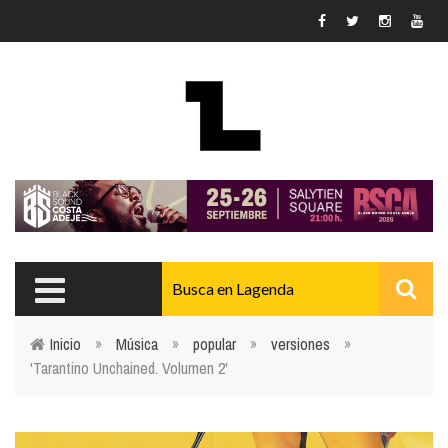
Pasar al contenido principal
Inicio
»
Música
»
popular
»
versiones
»
'Tarantino Unchained. Volumen 2'
Usted está aquí