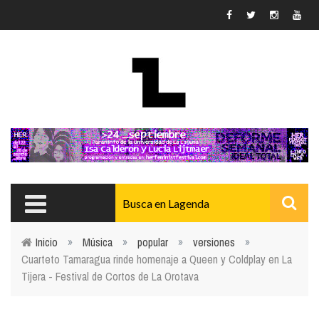
Pasar al contenido principal
Inicio
»
Música
»
popular
»
versiones
»
Cuarteto Tamaragua rinde homenaje a Queen y Coldplay en La
Usted está aquí
Tijera - Festival de Cortos de La Orotava