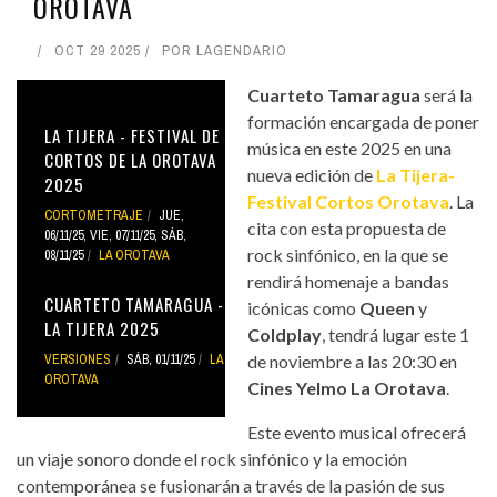
OROTAVA
OCT 29 2025
POR
LAGENDARIO
Cuarteto Tamaragua
será la
formación encargada de poner
LA TIJERA - FESTIVAL DE
música en este 2025 en una
CORTOS DE LA OROTAVA
nueva edición de
La Tijera-
2025
Festival Cortos Orotava
. La
CORTOMETRAJE
JUE,
cita con esta propuesta de
06/11/25
,
VIE, 07/11/25
,
SÁB,
rock sinfónico, en la que se
08/11/25
LA OROTAVA
rendirá homenaje a bandas
CUARTETO TAMARAGUA -
icónicas como
Queen
y
LA TIJERA 2025
Coldplay
, tendrá lugar este 1
VERSIONES
SÁB, 01/11/25
LA
de noviembre a las 20:30 en
OROTAVA
Cines Yelmo La Orotava
.
Este evento musical ofrecerá
un viaje sonoro donde el rock sinfónico y la emoción
contemporánea se fusionarán a través de la pasión de sus