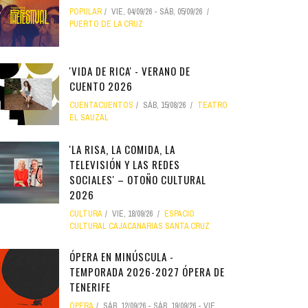
POPULAR
VIE, 04/09/26
-
SÁB, 05/09/26
PUERTO DE LA CRUZ
'VIDA DE RICA' - VERANO DE
CUENTO 2026
CUENTACUENTOS
SÁB, 15/08/26
TEATRO
EL SAUZAL
'LA RISA, LA COMIDA, LA
TELEVISIÓN Y LAS REDES
SOCIALES' – OTOÑO CULTURAL
2026
CULTURA
VIE, 18/09/26
ESPACIO
CULTURAL CAJACANARIAS SANTA CRUZ
ÓPERA EN MINÚSCULA -
TEMPORADA 2026-2027 ÓPERA DE
TENERIFE
ÓPERA
SÁB, 12/09/26
-
SÁB, 19/09/26
-
VIE,