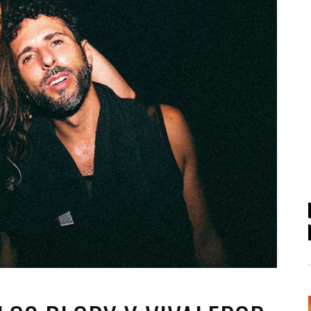
Santa Cruz | La Laguna
Gastro
ALES CON ACTUACIONES
XXVII VERANO DE CUENTO
Islas
Infantil
MERCIO
Música
STRO
Escénicas
RMATIVO