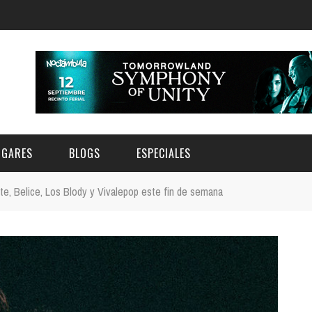
UGARES
BLOGS
ESPECIALES
te, Belice, Los Blody y Vivalepop este fin de semana
E | MUSEOS
FESTIVAL BOREAL 2026
GAR
CATEGORIA
AS Y AUDITORIOS
FESTIVAL TAGANANA 2026
Norte
Cultura
ACIOS CULTURALES
NOCTÁMBULA TENERIFE
Sur
Deporte y Naturaleza
CHE
TENERIFE PHE FESTIVAL 2026