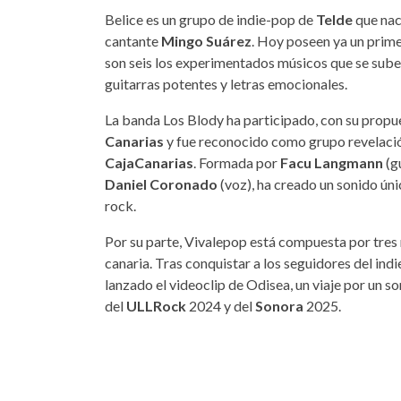
Belice es un grupo de indie-pop de
Telde
que nac
cantante
Mingo Suárez
. Hoy poseen ya un primer
son seis los experimentados músicos que se suben
guitarras potentes y letras emocionales.
La banda Los Blody ha participado, con su propues
Canarias
y fue reconocido como grupo revelació
CajaCanarias
. Formada por
Facu Langmann
(g
Daniel Coronado
(voz), ha creado un sonido ún
rock.
Por su parte, Vivalepop está compuesta por tres 
canaria. Tras conquistar a los seguidores del ind
lanzado el videoclip de Odisea, un viaje por un so
del
ULLRock
2024 y del
Sonora
2025.