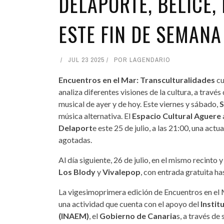
DELAPORTE, BELICE,
ESTE FIN DE SEMANA
JUL 23 2025
POR
LAGENDARIO
Encuentros en el Mar: Transculturalidades
cu
analiza diferentes visiones de la cultura, a travé
musical de ayer y de hoy. Este viernes y sábado,
S
música alternativa. El
Espacio Cultural Aguere
Delaport
e este 25 de julio, a las 21:00, una act
agotadas.
Al día siguiente, 26 de julio, en el mismo recinto 
Los Blody
y
Vivalepop
, con entrada gratuita ha
La vigesimoprimera edición de Encuentros en el 
una actividad que cuenta con el apoyo del
Instit
(INAEM)
, el
Gobierno de Canaria
s, a través de