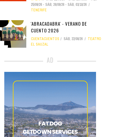
25/09/26
-
SÁB, 26/09/26
-
SÁB, 03/10/26
TENERIFE
'ABRACADABRA' - VERANO DE
CUENTO 2026
CUENTACUENTOS
SÁB, 22/08/26
TEATRO
EL SAUZAL
AD