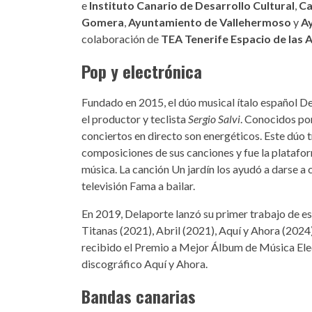
e
Instituto Canario de Desarrollo Cultural
,
Ca
Gomera
,
Ayuntamiento de Vallehermoso
y
Ay
colaboración de
TEA Tenerife Espacio de las 
Pop y electrónica
Fundado en 2015, el dúo musical ítalo español D
el productor y teclista
Sergio Salvi
. Conocidos por
conciertos en directo son energéticos. Este dúo 
composiciones de sus canciones y fue la platafo
música. La canción Un jardín los ayudó a darse a
televisión Fama a bailar.
En 2019, Delaporte lanzó su primer trabajo de e
Titanas (2021), Abril (2021), Aquí y Ahora (2024)
recibido el Premio a Mejor Álbum de Música Elec
discográfico Aquí y Ahora.
Bandas canarias