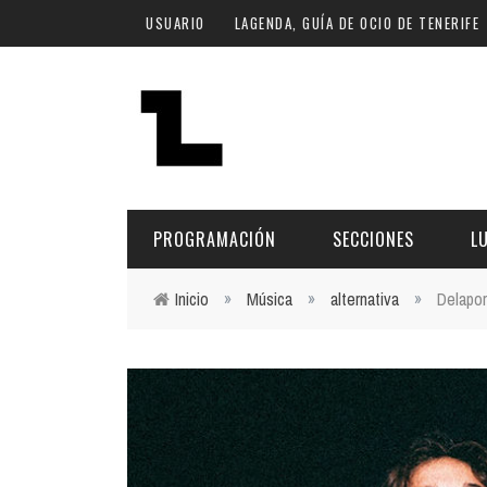
Pasar al contenido principal
USUARIO
LAGENDA, GUÍA DE OCIO DE TENERIFE
PROGRAMACIÓN
SECCIONES
L
Inicio
»
Música
»
alternativa
»
Delapor
Usted está aquí
MÚSICA
ART
FECHA
LU
ESCÉNICAS
SAL
Hoy
CULTURA
ESP
Plan Finde
GASTRONOMÍA
NO