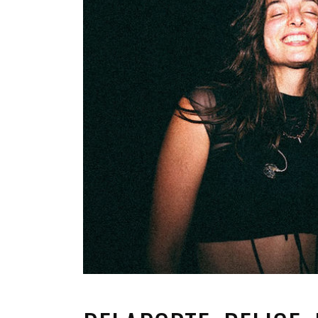
INFANTIL
LOC
CO
GA
FO