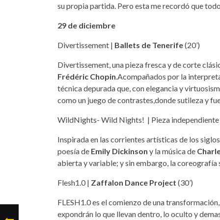
su propia partida. Pero esta me recordó que todo 
29 de diciembre
Divertissement |
Ballets de Tenerife
(20’)
Divertissement, una pieza fresca y de corte clás
Frédéric Chopin
.Acompañados por la interpreta
técnica depurada que, con elegancia y virtuosismo
como un juego de contrastes,donde sutileza y fue
WildNights- Wild Nights! | Pieza independiente
Inspirada en las corrientes artísticas de los sigl
poesía de
Emily Dickinson
y la música de
Charle
abierta y variable; y sin embargo, la coreografía 
Flesh1.0 |
Zaffalon Dance Project
(30’)
FLESH1.0 es el comienzo de una transformación, un
expondrán lo que llevan dentro, lo oculto y dema