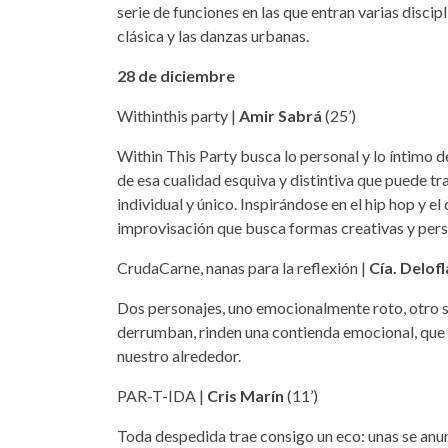
serie de funciones en las que entran varias disci
clásica y las danzas urbanas.
28 de diciembre
Withinthis party |
Amir Sabrá
(25’)
Within This Party busca lo personal y lo íntimo 
de esa cualidad esquiva y distintiva que puede t
individual y único. Inspirándose en el hip hop y e
improvisación que busca formas creativas y pers
CrudaCarne, nanas para la reflexión |
Cía. Delo
Dos personajes, uno emocionalmente roto, otro so
derrumban, rinden una contienda emocional, que 
nuestro alrededor.
PAR-T-IDA |
Cris Marín
(11’)
‍Toda despedida trae consigo un eco: unas se anu