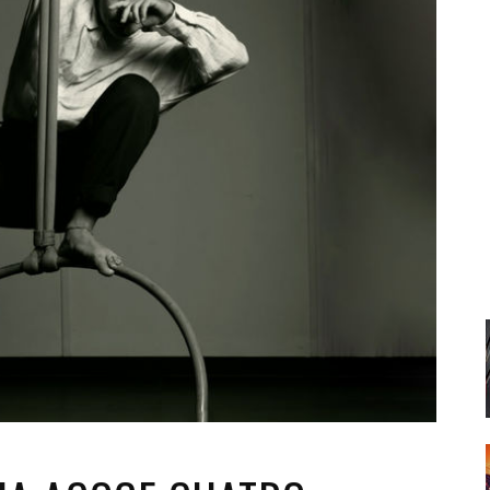
Santa Cruz | La Laguna
Gastro
ALES CON ACTUACIONES
Islas
Infantil
MERCIO
Música
STRO
Escénicas
RMATIVO