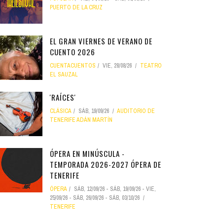
PUERTO DE LA CRUZ
EL GRAN VIERNES DE VERANO DE
CUENTO 2026
CUENTACUENTOS
VIE, 28/08/26
TEATRO
EL SAUZAL
'RAÍCES'
CLÁSICA
SÁB, 19/09/26
AUDITORIO DE
TENERIFE ADÁN MARTÍN
ÓPERA EN MINÚSCULA -
TEMPORADA 2026-2027 ÓPERA DE
TENERIFE
ÓPERA
SÁB, 12/09/26
-
SÁB, 19/09/26
-
VIE,
25/09/26
-
SÁB, 26/09/26
-
SÁB, 03/10/26
TENERIFE