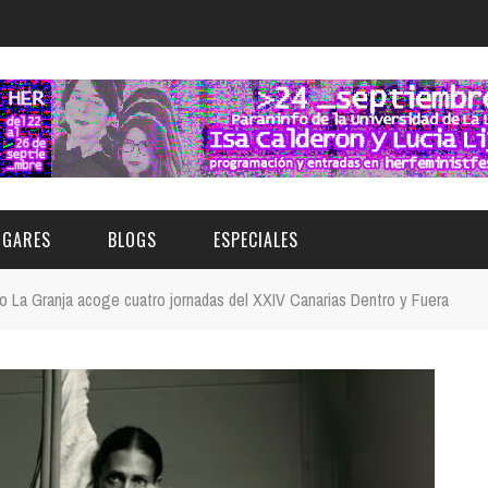
UGARES
BLOGS
ESPECIALES
io La Granja acoge cuatro jornadas del XXIV Canarias Dentro y Fuera
E | MUSEOS
FESTIVAL BOREAL 2026
GAR
CATEGORIA
AS Y AUDITORIOS
FESTIVAL TAGANANA 2026
Norte
Cultura
ACIOS CULTURALES
TENERIFE PHE FESTIVAL 2026
Sur
Deporte y Naturaleza
CHE
XXVII VERANO DE CUENTO