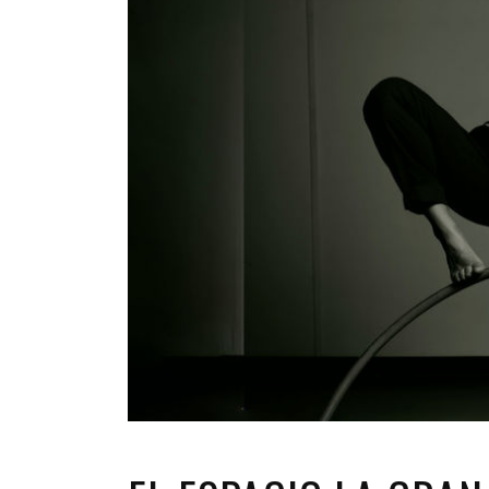
INFANTIL
LOC
CO
GA
FO