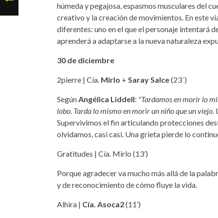
húmeda y pegajosa, espasmos musculares del cue
creativo y la creación de movimientos. En este via
diferentes: uno en el que el personaje intentará 
aprenderá a adaptarse a la nueva naturaleza expu
30 de diciembre
2pierre | Cía.
Mirlo
+
Saray Salce
(23´)
Según
Angélica Liddell
:
"Tardamos en morir lo mis
lobo. Tarda lo mismo en morir un niño que un viejo. 
Supervivimos el fin articulando protecciones dest
olvidamos, casi casi. Una grieta pierde lo conti
Gratitudes | Cía. Mirlo (13’)
Porque agradecer va mucho más allá de la palabr
y de reconocimiento de cómo fluye la vida.
Alhira |
Cía. Asoca2
(11’)