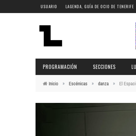
Pasar al contenido principal
USUARIO
LAGENDA, GUÍA DE OCIO DE TENERIFE
PROGRAMACIÓN
SECCIONES
L
Inicio
»
Escénicas
»
danza
»
El Espac
Usted está aquí
MÚSICA
ART
FECHA
LU
ESCÉNICAS
SAL
Hoy
CULTURA
ESP
Plan Finde
GASTRONOMÍA
NO