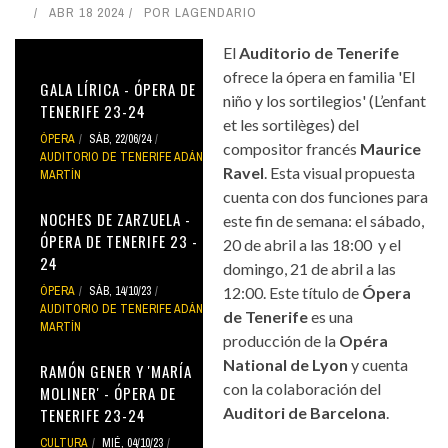
ABR 18 2024
POR
LAGENDARIO
El
Auditorio de Tenerife
ofrece la ópera en familia 'El
GALA LÍRICA - ÓPERA DE
niño y los sortilegios' (L’enfant
TENERIFE 23-24
et les sortilèges) del
ÓPERA
SÁB, 22/06/24
compositor francés
Maurice
AUDITORIO DE TENERIFE ADÁN
Ravel
. Esta visual propuesta
MARTÍN
cuenta con dos funciones para
NOCHES DE ZARZUELA -
este fin de semana: el sábado,
ÓPERA DE TENERIFE 23 -
20 de abril a las 18:00 y el
24
domingo, 21 de abril a las
ÓPERA
SÁB, 14/10/23
12:00. Este título de
Ópera
AUDITORIO DE TENERIFE ADÁN
de Tenerife
es una
MARTÍN
producción de la
Opéra
National de Lyon
y cuenta
RAMÓN GENER Y 'MARÍA
con la colaboración del
MOLINER' - ÓPERA DE
Auditori de Barcelona
.
TENERIFE 23-24
CULTURA
MIÉ, 04/10/23