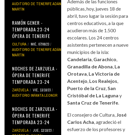
Además de las funciones
AUDITORIO DE TENERIFE ADÁN
públicas, hoy, jueves 18 de
MARTÍN
abril, tuvo lugar la sesión para
RAMÓN GENER -
centros educativos, a la que
TEMPORADA 23-24
acudieron más de 1.500
ÓPERA DE TENERIFE
escolares. Los 24 centros
CULTURA
MIÉ, 07/06/23
asistentes pertenecen a nueve
AUDITORIO DE TENERIFE ADÁN
municipios de la isla:
MARTÍN
Candelaria
,
Garachico
,
Granadilla de Abona
,
La
NOCHES DE ZARZUELA -
Orotava
,
La Victoria de
ÓPERA DE TENERIFE
Acentejo
,
Los Realejos
,
TEMPORADA 23-24
Puerto de la Cruz
,
San
ZARZUELA
VIE, 13/10/23
Cristóbal de La Laguna
y
AUDITORIO INFANTA LEONOR
Santa Cruz de Tenerife
.
NOCHES DE ZARZUELA -
El consejero de Cultura,
José
ÓPERA DE TENERIFE
TEMPORADA 23-24
Carlos Acha
, agradeció el
esfuerzo de los profesores y
ZARZUELA
JUE, 12/10/23