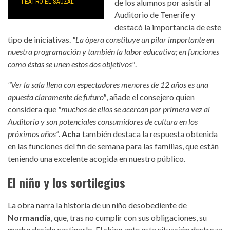
TEATRO EL SAUZAL
de los alumnos por asistir al
Auditorio de Tenerife y
destacó la importancia de este
tipo de iniciativas.
"La ópera constituye un pilar importante en
nuestra programación y también la labor educativa; en funciones
como éstas se unen estos dos objetivos"
.
"Ver la sala llena con espectadores menores de 12 años es una
apuesta claramente de futuro"
, añade el consejero quien
considera que
"muchos de ellos se acercan por primera vez al
Auditorio y son potenciales consumidores de cultura en los
próximos años”
.
Acha
también destaca la respuesta obtenida
en las funciones del fin de semana para las familias, que están
teniendo una excelente acogida en nuestro público.
El niño y los sortilegios
La obra narra la historia de un niño desobediente de
Normandía
, que, tras no cumplir con sus obligaciones, su
madre decide castigarlo. El chico ante esta situación destroza