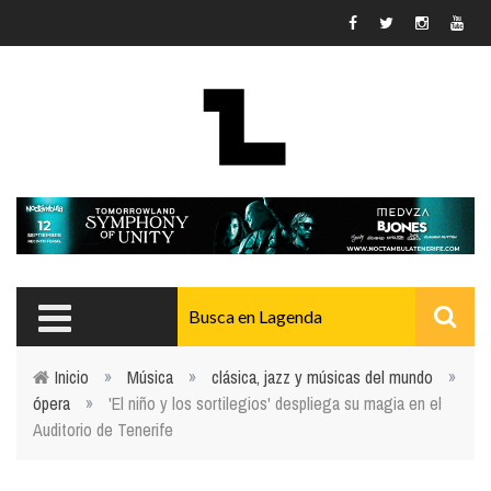
Pasar al contenido principal
Inicio
»
Música
»
clásica, jazz y músicas del mundo
»
ópera
»
'El niño y los sortilegios' despliega su magia en el
Usted está aquí
Auditorio de Tenerife