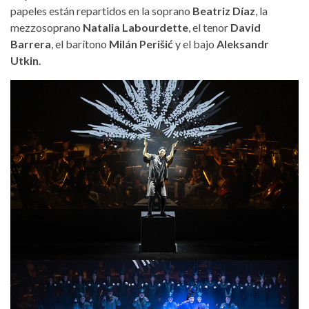
papeles están repartidos en la soprano
Beatriz Díaz
, la
mezzosoprano
Natalia Labourdette
, el tenor
David
Barrera
, el barítono
Milán Perišić
y el bajo
Aleksandr
Utkin
.
elninoylosortilegios-
operadetenerife2024.jpg