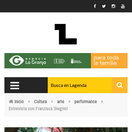
Pasar al contenido principal
Inicio
»
Cultura
»
arte
»
performance
»
Entrevista con Franzisca Siegrist
Usted está aquí