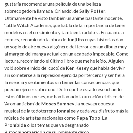
gustaría recomendar una película de una belleza
sobrecogedora llamada ‘Orlando’, de
Sally Potter
.
Últimamente he visto también un anime bastante inocente,
‘Little Witch Academia’, que habla de la importancia de tener
modelos en el crecimiento y también la adultez. En cuanto a
comics, recomiendo la obra de
Junji Ito
cuyas historias dan
un soplo de aire nuevo al género del terror, con un dibujo muy
al margen del manga actual con un acabado impecable. Como
lectura, recomiendo el último libro que me he leído, ‘Alguien
voló sobre el nido del cuco’, de
Ken Kesey
que habla de vivir
sin someterse a la represión ejercida por terceros y ser fiel a
la esencia y sentimientos sin temer las consecuencias que
puedan ejercer sobre uno. De lo que he estado escuchando
estos últimos meses, me han llamado la atención el disco de
‘Aromanticism’ de
Moses Sumney
, la nueva propuesta
musical de la todoterreno
Ionnalee
y cada vez disfruto más la
música de artistas nacionales como
Papa
Topo
,
La
Prohíbida
o los temas que va desgranado
Putochinomaricón
de su inminente disco.