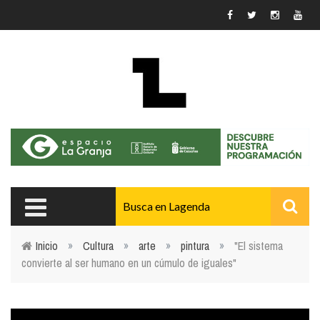
Pasar al contenido principal
Inicio
»
Cultura
»
arte
»
pintura
»
"El sistema
convierte al ser humano en un cúmulo de iguales"
Usted está aquí