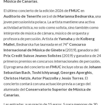
Música de Canarias
.
El último concierto de la edición 2026 de
FMUC
en
Auditorio de Tenerife
será el de
Marianna Bednarska
, una
joven percusionista polaca. La artista mantiene una activa
actividad artística, no solo como solista, sino también como
intérprete de música de cámara, músico de orquesta y
profesora de percusión. Artista de
Yamaha
y de
Kolberg
Mallet
, Bednarska fue laureada en el 74º
Concurso
Internacional de Música de Ginebra
(2019), ganadora del
Prix Credit Suisse Jeunes Solistes
(2019) y ganadora de 24
primeros premios en concursos internacionales de percusión.
El programa del concierto en
FMUC
incluye obras de
Johann
Sebastian Bach
,
Toshi Ichiyanagi
,
Georges Aperghis
,
Christos Hatzis
,
Astor Piazzolla
y
Jesús Torres
. El
concierto contará con una actuación previa a cargo del
alumnado del
Conservatorio Superior de Música de
Canarias
.
Las entradas, a un precio de 15 euros, 5 para menores de 30