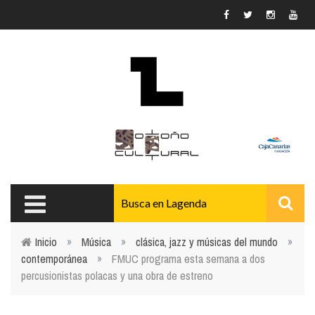
Pasar al contenido principal
Inicio
»
Música
»
clásica, jazz y músicas del mundo
»
contemporánea
»
FMUC programa esta semana a dos
Usted está aquí
percusionistas polacas y una obra de estreno