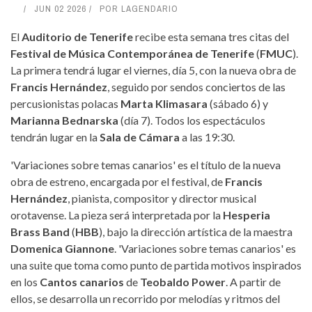
JUN 02 2026
POR
LAGENDARIO
El
Auditorio de Tenerife
recibe esta semana tres citas del
Festival de Música Contemporánea de Tenerife
(
FMUC
).
La primera tendrá lugar el viernes, día 5, con la nueva obra de
Francis Hernández
, seguido por sendos conciertos de las
percusionistas polacas
Marta Klimasara
(sábado 6) y
Marianna Bednarska
(día 7). Todos los espectáculos
tendrán lugar en la
Sala de Cámara
a las 19:30.
'Variaciones sobre temas canarios' es el título de la nueva
obra de estreno, encargada por el festival, de
Francis
Hernández
, pianista, compositor y director musical
orotavense. La pieza será interpretada por la
Hesperia
Brass Band
(
HBB
), bajo la dirección artística de la maestra
Domenica Giannone
. 'Variaciones sobre temas canarios' es
una suite que toma como punto de partida motivos inspirados
en los
Cantos canarios
de
Teobaldo Power
. A partir de
ellos, se desarrolla un recorrido por melodías y ritmos del