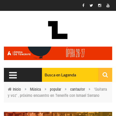
Pasar al contenido principal
Inicio
»
Música
»
popular
»
cantautor
»
'Guitarra
y voz' , próximo encuentro en Tenerife con Ismael Serrano
Usted está aquí