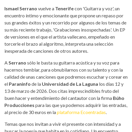
Ismael Serrano
vuelve a
Tenerife
con 'Guitarra y voz', un
encuentro íntimo y emocionante que propone un repaso por
sus grandes éxitos y un recorrido por algunos de los temas de
su más reciente trabajo, 'Grabaciones insospechadas'. Un EP
de versiones en el que el artista vallecano, empeñado en
torcerle el brazo al algoritmo, interpreta una selección
inesperada de canciones de otros autores.
A
Serrano
sólo le basta su guitarra acústica y su voz para
hacernos temblar, para obnubilarnos con su talento y con la
calidad de unas canciones que podremos escuchar y corear en
el
Paraninfo
de la
Universidad de La Laguna
los días 12 y
13 de marzo de 2026. Dos citas imprescindibles fruto del
buen hacer y entendimiento del cantautor con la firma
Búho
Producciones
para las que ya podemos adquirir las entradas,
al precio de 30 euros en la
plataforma Ecoentradas
.
Temas que nos invitan a vivir el presente con intensidad y a
buscar la poesía que habita en lo cotidiano. Un encuentro