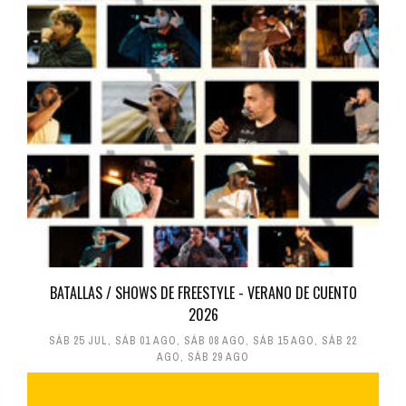
BATALLAS / SHOWS DE FREESTYLE - VERANO DE CUENTO
2026
SÁB 25 JUL
,
SÁB 01 AGO
,
SÁB 08 AGO
,
SÁB 15 AGO
,
SÁB 22
AGO
,
SÁB 29 AGO