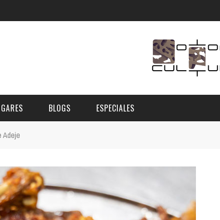
UGARES
BLOGS
ESPECIALES
de Adeje
E | MUSEOS
FESTIVAL BOREAL 2026
GAR
CATEGORIA
AS Y AUDITORIOS
FESTIVAL TAGANANA 2026
Norte
Cultura
ACIOS CULTURALES
TENERIFE PHE FESTIVAL 2026
Sur
Deporte y Naturaleza
CHE
XXVII VERANO DE CUENTO