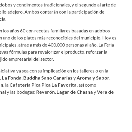
adobos y condimentos tradicionales, y el segundo al arte de
ollo adejero. Ambos contarán con la participación de
cia.
en los años 60 con recetas familiares basadas en adobos
en uno de los platos más reconocibles del municipio. Hoy es
icipales, atrae a más de 400.000 personas al año. La Feria
vas fórmulas para revalorizar el producto, reforzar la
jido empresarial del sector.
iativa ya sea con su implicación en los talleres o en la
,
La Fonda
,
Buddha Sano Canarias
y
Aroma y Sabor
.
ón
, la
Cafetería Pica Pica La Favorita
, así como
nal
y las bodegas:
Reverón
,
Lagar de Chasna
y
Vera de