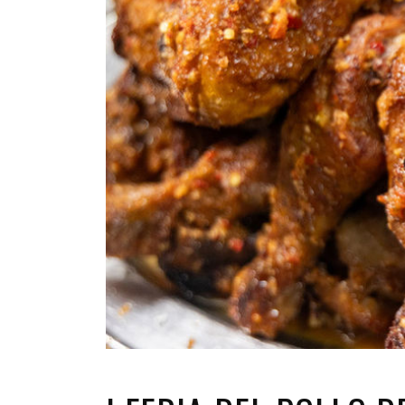
INFANTIL
LOC
CO
GA
FO