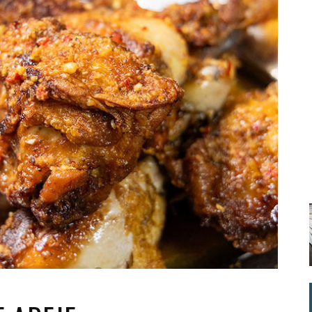
Santa Cruz | La Laguna
Gastro
ALES CON ACTUACIONES
Islas
Infantil
MERCIO
Música
STRO
Escénicas
RMATIVO