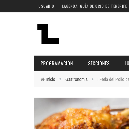
Pasar al contenido principal
USUARIO
LAGENDA, GUÍA DE OCIO DE TENERIFE
PROGRAMACIÓN
SECCIONES
L
Inicio
»
Gastronomia
»
I Feria del Pollo 
Usted está aquí
MÚSICA
ART
FECHA
LU
ESCÉNICAS
SAL
Hoy
CULTURA
ESP
Plan Finde
GASTRONOMÍA
NO