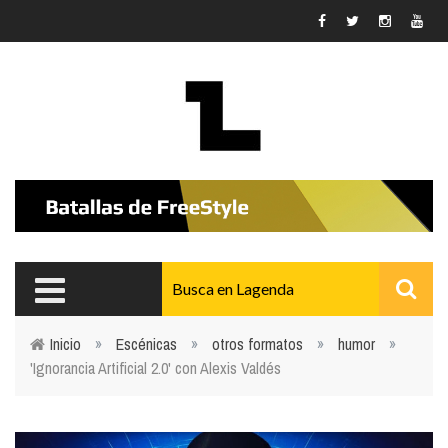
Pasar al contenido principal
Inicio
»
Escénicas
»
otros formatos
»
humor
»
'Ignorancia Artificial 2.0' con Alexis Valdés
Usted está aquí