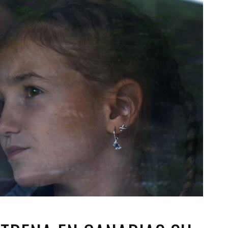
Santa Cruz | La Laguna
Gastro
ALES CON ACTUACIONES
XXVII VERANO DE CUENTO
Islas
Infantil
MERCIO
Música
STRO
Escénicas
RMATIVO