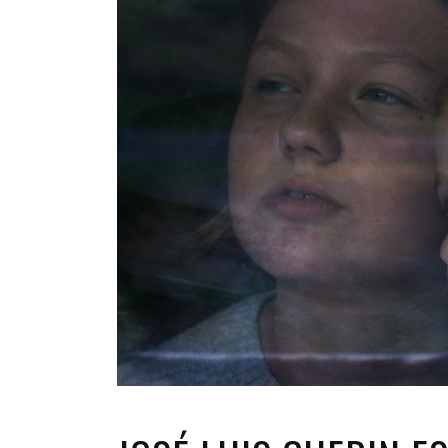
INFANTIL
LOC
CO
GA
FO