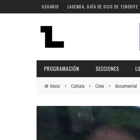
Pasar al contenido principal
USUARIO
LAGENDA, GUÍA DE OCIO DE TENERIFE
PROGRAMACIÓN
SECCIONES
L
Inicio
»
Cultura
»
Cine
»
documental
Usted está aquí
MÚSICA
ART
FECHA
LU
ESCÉNICAS
SAL
Hoy
CULTURA
ESP
Plan Finde
GASTRONOMÍA
NO