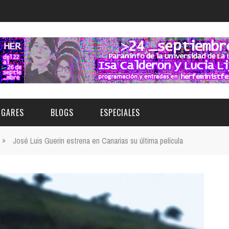
UGARES
BLOGS
ESPECIALES
»
José Luis Guerin estrena en Canarias su última película
E | MUSEOS
FESTIVAL BOREAL 2026
GAR
CATEGORIA
AS Y AUDITORIOS
FESTIVAL TAGANANA 2026
Norte
Cultura
ACIOS CULTURALES
NOCTÁMBULA TENERIFE
Sur
Deporte y Naturaleza
CHE
TENERIFE PHE FESTIVAL 2026