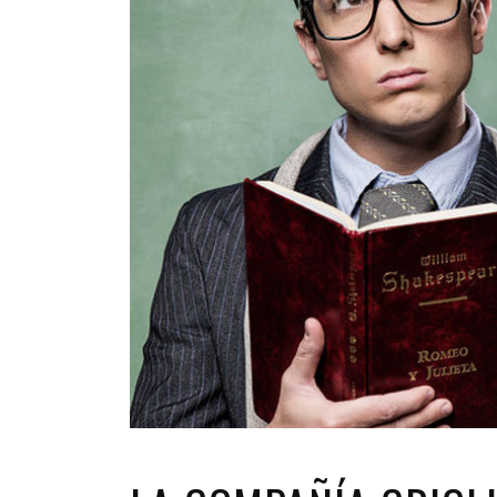
INFANTIL
LOC
CO
GA
FO