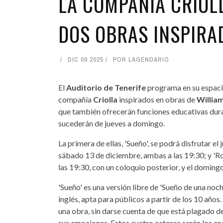
LA COMPAÑÍA CRIOLL
DOS OBRAS INSPIRA
DIC 09 2025
POR
LAGENDARIO
El
Auditorio de Tenerife
programa en su espaci
compañía
Criolla
inspirados en obras de
Willia
que también ofrecerán funciones educativas duran
sucederán de jueves a domingo.
La primera de ellas, 'Sueño', se podrá disfrutar el 
sábado 13 de diciembre, ambas a las 19:30; y 'Ro
las 19:30, con un coloquio posterior, y el doming
'Sueño' es una versión libre de 'Sueño de una noc
inglés, apta para públicos a partir de los 10 años
una obra, sin darse cuenta de que está plagado 
sus emociones. Estos cuatro actores serán los en