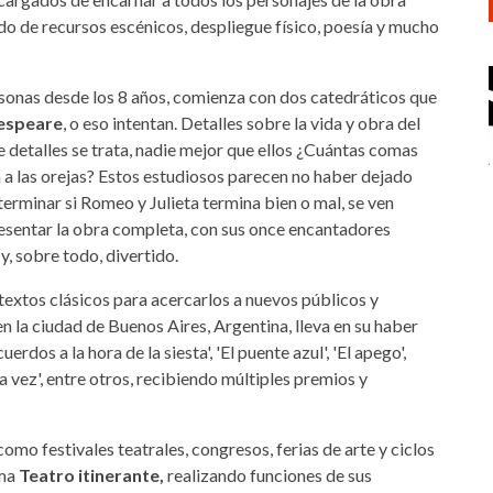
ado de recursos escénicos, despliegue físico, poesía y mucho
ersonas desde los 8 años, comienza con dos catedráticos que
espeare
, o eso intentan. Detalles sobre la vida y obra del
e detalles se trata, nadie mejor que ellos ¿Cuántas comas
 a las orejas? Estos estudiosos parecen no haber dejado
terminar si Romeo y Julieta termina bien o mal, se ven
resentar la obra completa, con sus once encantadores
y, sobre todo, divertido.
textos clásicos para acercarlos a nuevos públicos y
n la ciudad de Buenos Aires, Argentina, lleva en su haber
erdos a la hora de la siesta', 'El puente azul', 'El apego',
a vez', entre otros, recibiendo múltiples premios y
omo festivales teatrales, congresos, ferias de arte y ciclos
ama
Teatro itinerante,
realizando funciones de sus