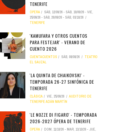
TENERIFE
ÓPERA
SÁB, 12/09/26
-
SÁB, 19/09/26
-
VIE,
25/09/26
-
SÁB, 26/09/26
-
SÁB, 03/10/26
TENERIFE
'KAMUFARA Y OTROS CUENTOS
PARA FESTEJAR' - VERANO DE
CUENTO 2026
CUENTACUENTOS
SÁB, 08/08/26
TEATRO
EL SAUZAL
'LA QUINTA DE CHAIKOVSKI' -
TEMPORADA 26-27 SINFÓNICA DE
TENERIFE
CLÁSICA
VIE, 25/09/26
AUDITORIO DE
TENERIFE ADÁN MARTÍN
'LE NOZZE DI FIGARO' - TEMPORADA
2026-2027 ÓPERA DE TENERIFE
ÓPERA
DOM, 11/10/26
-
MAR, 13/10/26
-
JUE,