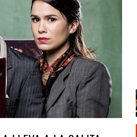
Santa Cruz | La Laguna
Gastro
ALES CON ACTUACIONES
Islas
Infantil
MERCIO
Música
STRO
Escénicas
RMATIVO