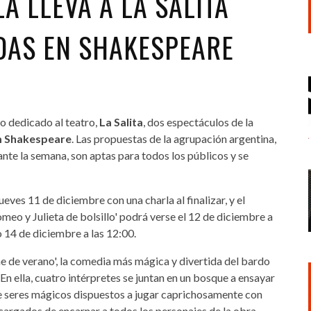
A LLEVA A LA SALITA
DAS EN SHAKESPEARE
o dedicado al teatro,
La Salita
, dos espectáculos de la
m Shakespeare
. Las propuestas de la agrupación argentina,
te la semana, son aptas para todos los públicos y se
jueves 11 de diciembre con una charla al finalizar, y el
meo y Julieta de bolsillo' podrá verse el 12 de diciembre a
o 14 de diciembre a las 12:00.
he de verano', la comedia más mágica y divertida del bardo
. En ella, cuatro intérpretes se juntan en un bosque a ensayar
de seres mágicos dispuestos a jugar caprichosamente con
cargados de encarnar a todos los personajes de la obra