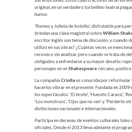
original, en un verdadero torbellino teatral plag
humor.
'Romeo y Julieta de bolsillo', disfrutable para p
brindan una clase magistral sobre
William Shak
escritor inglés son tema de discusión, y cuando d
utilizó en sus obras? ¿Cuántas veces se menciona
recoveco sin analizar, pero cuando se trata de de
obligados a enfrentarse a su mayor desafío: rep
personajes en un
Shakespeare
cercano, poético 
La compañía
Criolla
es conocida por reformular 
hacerlos vibrar en el presente. Fundada en 2009 e
los espectáculos: 'El brote', 'Huesito Caracú', 'Recu
'Los monstruos', 'Ojos que no ven' y 'Perderte otr
distinciones nacionales e internacionales.
Participa en decenas de eventos culturales tales c
oficiales. Desde el 2013 lleva adelante el progr