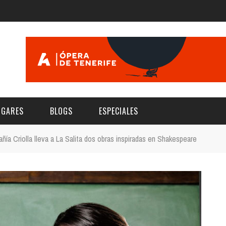
UGARES
BLOGS
ESPECIALES
ñía Criolla lleva a La Salita dos obras inspiradas en Shakespeare
E | MUSEOS
FESTIVAL BOREAL 2026
GAR
CATEGORIA
AS Y AUDITORIOS
FESTIVAL TAGANANA 2026
Norte
Cultura
ACIOS CULTURALES
TENERIFE PHE FESTIVAL 2026
Sur
Deporte y Naturaleza
CHE
XXVII VERANO DE CUENTO